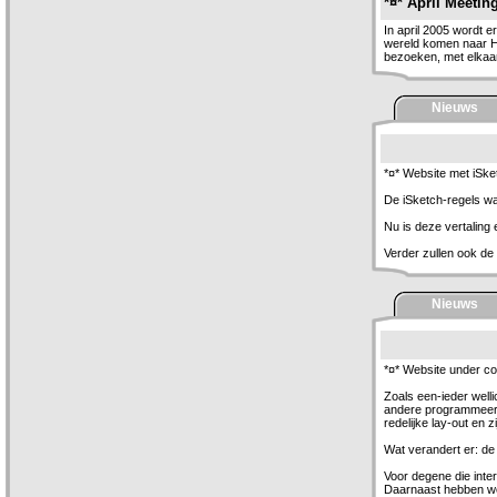
*¤* April Meetin
In april 2005 wordt 
wereld komen naar H
bezoeken, met elkaar 
Nieuws
*¤* Website met iSke
De iSketch-regels war
Nu is deze vertaling e
Verder zullen ook de
Nieuws
*¤* Website under co
Zoals een-ieder well
andere programmeert
redelijke lay-out en 
Wat verandert er: de w
Voor degene die inter
Daarnaast hebben we