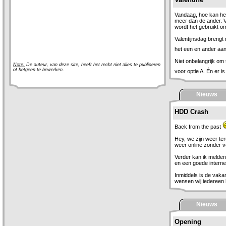
Vandaag, hoe kan het 
meer dan de ander. V
wordt het gebruikt om
Valentijnsdag brengt
het een en ander aan 
Niet onbelangrijk om 
Note:
De auteur, van deze site, heeft het recht niet alles te publiceren
of hetgeen te bewerken.
voor optie A. Én er is
Nieuws
HDD Crash
Back from the past
Hey, we zijn weer te
weer online zonder v
Verder kan ik melden 
en een goede internet
Inmiddels is de vaka
wensen wij iedereen 
Nieuws
Opening