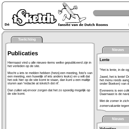
Toelichting
Nieuws
Publicaties
Lente
Hiernaast vind u alle nieuws-items welke gepubliceerd zijn in
het verleden op de site.
"Het is lente, in de 
Mocht u iets te melden hebben (hetzij een meeting, foto's van
een meeting, een huwelijk of iets anders leuks) en u wilt dat
Jawel, het is lente! 
het ook hier op de site komt te staan, dan kunt u een mailtje
het menu reeds aang
sturen aan 'redactie at isketch dot nl'.
onder Boeken) van d
Dan zullen wij ervoor zorgen dat het zo spoedig mogelijk op
Eveneens is een coll
de site komt.
Daarnaast is de navig
Met de zomer in zich
zomervakantie tege
Nieuws
Valentine