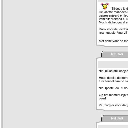
Bij deze is 
De laatste maanden i
gepresenteerd en iede
Vanzelfsprekend zull
Mocht dit het geval z
Dank voor de feedba
row., guppie, Vuurvl
Met dank voor de me
Nieuws
*¤* De laatste loodjes
Houd de site de komen
functioneel aan de ni
*¤* Update: do 09 de
Op het moment zijn w
over!
Ps. zorg er voor dat
Nieuws