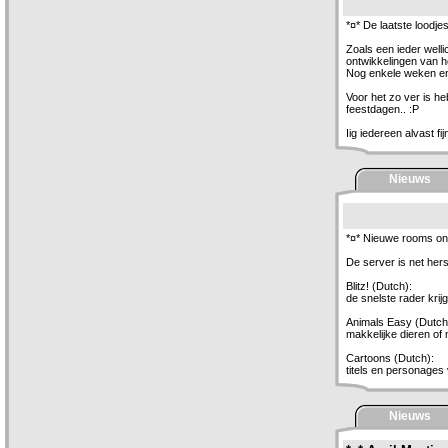
*¤* De laatste loodjes
Zoals een ieder welli
ontwikkelingen van h
Nog enkele weken en 
Voor het zo ver is h
feestdagen.. :P
Iig iedereen alvast f
Nieuws
*¤* Nieuwe rooms onl
De server is net hers
Blitz! (Dutch):
de snelste rader krij
Animals Easy (Dutch
makkelijke dieren of 
Cartoons (Dutch):
titels en personages 
Nieuws