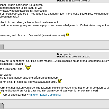
Datum:
28-11-2005 om 19:04:14
, bibber.. Wat is het ineens koud buiten!
 en handschoenen uit de kast? Ik wel!
rijdag, wat een tragedie in Nederland!!!
 drct heel Nederland op z'n kop (ondanks dat had ik toch n erg leuke Bday) Zeg, wie had nou 
elweg gemaakt?
stig is met reizen, is het toch ook wel weer leuk..
 maakt er nou niet graag een sneeuwpop, of een sneeuwbalgevecht.. En het ziet er nog leuk ui
sneeuwpret, and uhmmm.. Be carefull (je weet maar nooit)
Door:
guppie
Datum:
22-10-2005 om 13:19:42
uw het is echt herfst he? Hoe is het mogelijk.. Al die blaadjes op de grond, een koude gure w
colademelk: REGEN!!!
r is (niet echt) oké..
est wel he,
eb je te koop, honderduuzend bláádren op n hooop!!
ja mn kind.. Ik hoop dat jij dr wat aaaaaaan vind..
warm met het maken van prachtige tekenen, om die vervolgens op het forum in de galerij te p
tig te discussiëren! Als je daar nou niet warm voor draait weet ik het ook niet meer!
Kijk bij onze partner >>
iSketch-Italian Community