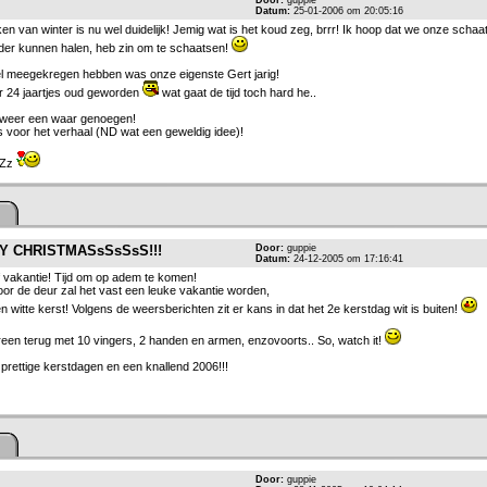
Door:
guppie
Datum:
25-01-2006 om 20:05:16
n van winter is nu wel duidelijk! Jemig wat is het koud zeg, brrr! Ik hoop dat we onze scha
older kunnen halen, heb zin om te schaatsen!
el meegekregen hebben was onze eigenste Gert jarig!
er 24 jaartjes oud geworden
wat gaat de tijd toch hard he..
weer een waar genoegen!
s voor het verhaal (ND wat een geweldig idee)!
zZz
 CHRISTMASsSsSsS!!!
Door:
guppie
Datum:
24-12-2005 om 17:16:41
 vakantie! Tijd om op adem te komen!
or de deur zal het vast een leuke vakantie worden,
 witte kerst! Volgens de weersberichten zit er kans in dat het 2e kerstdag wit is buiten!
reen terug met 10 vingers, 2 handen en armen, enzovoorts.. So, watch it!
prettige kerstdagen en een knallend 2006!!!
Door:
guppie