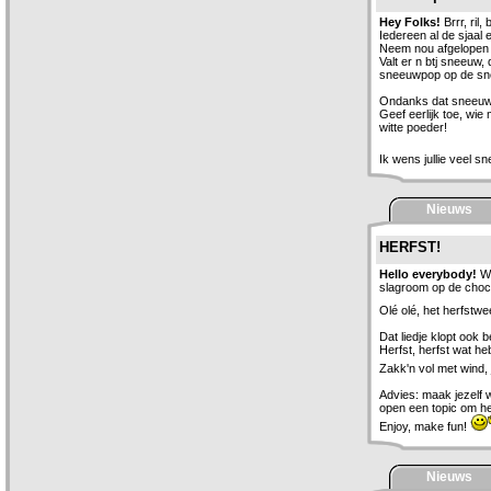
Hey Folks!
Brrr, ril
Iedereen al de sjaal
Neem nou afgelopen v
Valt er n btj sneeuw,
sneeuwpop op de sn
Ondanks dat sneeuw la
Geef eerlijk toe, wie
witte poeder!
Ik wens jullie veel 
Nieuws
HERFST!
Hello everybody!
Wa
slagroom op de cho
Olé olé, het herfstwee
Dat liedje klopt ook b
Herfst, herfst wat h
Zakk'n vol met wind, 
Advies: maak jezelf 
open een topic om hef
Enjoy, make fun!
Nieuws