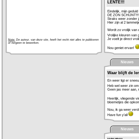
LENTE!!!
Eindelijk, mijn gedul
DE ZON SCHIJNT!!!!!!!
Straks weer zonder ja
Hier zijn al 2 lammetj
Wordt zo vrolijk van d
Vrolijke kleuren van
Je voelt je direct vro
Note:
De auteur, van deze site, heeft het recht niet alles te publiceren
of hetgeen te bewerken.
Nou geniet ervan!
Nieuws
Waar blijft de le
En weer ligt er sneeu
Heb wel weer zin om d
Geen jas meer aan, n
Heerlijk, vliegende v
bloemetjes die opkom
Nou, ik ga weer ver
Have fun y'all
Nieuws