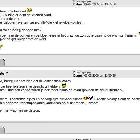
Door:
guppie
Datum:
09-04-2006 om 13:35:50
d heeft me beloond
 Ik krijg er echt de kriebels van!
s de deur uit!
es geboren, wat zijn ze toch lief die kleine witte wolkjes..
it weer, heb jij dat ook niet?
 groen aan de bomen en de bloemetjes in het gras, de zon op je gezicht, de warmte, hmmm..
lijker en gelukkiger met dit weer!
nte!?
Door:
guppie
Datum:
03-03-2006 om 11:50:36
w, kreeg juist het idee dat de lente eraan kwam..
ie heerlijke zon in je gezicht te hebben.
iet 5 minuten van te voren je helemaal inpakken maar gewoon de deur uitrennen..
inders, zoemende bijtjes en de vogeltjes die weer fluiten
Groene blaadjes aan de bome
en schieten, rondhuppelende lammetjes en al dat moois.. *droom*
der met wachten op de zon,