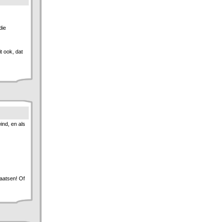
die
t ook, dat
ind, en als
laatsen! Of