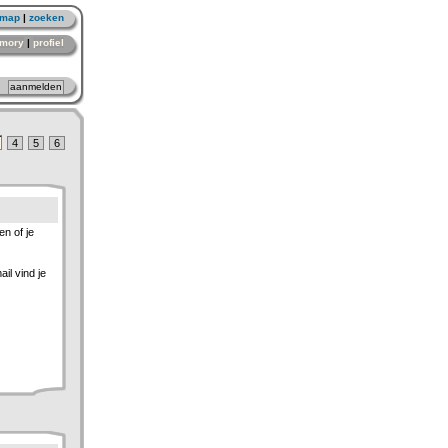
emap
|
zoeken
mory
|
profiel
4
5
6
n of je
il vind je