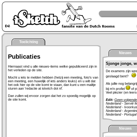
Toelichting
Nieuws
Publicaties
Sjonge jonge, wat
Hiernaast vind u alle nieuws-items welke gepubliceerd zijn in
het verleden op de site.
De examens zijn weer
geslaagd bent?
Mocht u iets te melden hebben (hetzij een meeting, foto's van
een meeting, een huwelijk of iets anders leuks) en u wilt dat
Als jullie nog belang
het ook hier op de site komt te staan, dan kunt u een mailtje
sturen aan 'redactie at isketch dot nl'.
bij m'n profiel
of p
Veel plezier (en leers
Dan zullen wij ervoor zorgen dat het zo spoedig mogelijk op
de site komt.
Edit:
Geen volgende
Nederland - Servië M
Nederland - Ivoorkust
Nederland - Argentini
Nederland - Portugal 
Nieuws