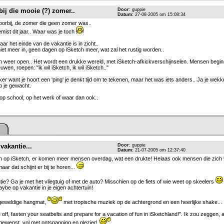
bij die mooie (?) zomer..
Door:
guppie
Datum:
27-08-2005 om 15:08:34
orbij, de zomer die geen zomer was..
mist dit jaar.. Waar was je toch
r het einde van de vakantie is in zicht..
niet meer in, geen dagen op iSketch meer, wat zal het rustig worden..
aan weer open.. Het wordt een drukke wereld, met iSketch-afkickverschijnselen. Mensen begi
uwen, roepen: "ik wil iSketch, ik wil iSketch.."
r want je hoort een 'ping' je denkt tijd om te tekenen, maar het was iets anders.. Ja je wekke
p je gewacht.
e op school, op het werk of waar dan ook..
vakantie...
Door:
guppie
Datum:
21-07-2005 om 12:37:40
en op iSketch, er komen meer mensen overdag, wat een drukte! Helaas ook mensen die zich
ar dat schijnt er bij te horen...
ie? Ga je met het vliegtuig of met de auto? Misschien op de fiets of wie weet op skeelers
aybe op vakantie in je eigen achtertuin!
 geweldige hangmat,
met tropische muziek op de achtergrond en een heerlijke shake...
 off, fasten your seatbelts and prepare for a vacation of fun in iSketchland!". Ik zou zeggen, 
gewenst, vol met ontspanning en plezier!