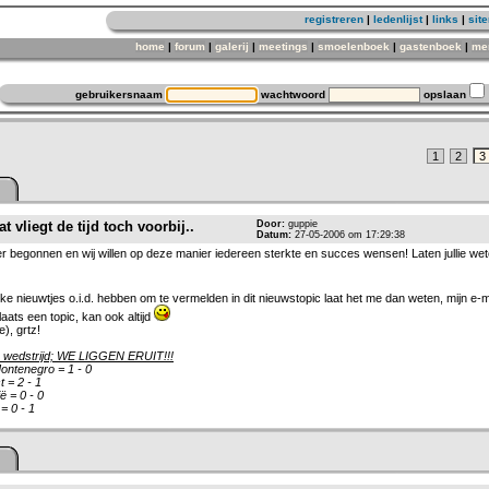
registreren
|
ledenlijst
|
links
|
sit
home
|
forum
|
galerij
|
meetings
|
smoelenboek
|
gastenboek
|
me
gebruikersnaam
wachtwoord
opslaan
1
2
3
 vliegt de tijd toch voorbij..
Door:
guppie
Datum:
27-05-2006 om 17:29:38
 begonnen en wij willen op deze manier iedereen sterkte en succes wensen! Laten jullie wete
rijke nieuwtjes o.i.d. hebben om te vermelden in dit nieuwstopic laat het me dan weten, mijn e-ma
laats een topic, kan ook altijd
e), grtz!
 wedstrijd; WE LIGGEN ERUIT!!!
ontenegro = 1 - 0
 = 2 - 1
ë = 0 - 0
= 0 - 1