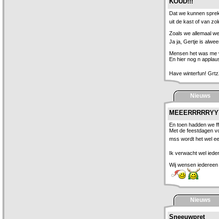
KOUD!!!
Dat we kunnen spreke
uit de kast of van z
Zoals we allemaal w
Ja ja, Gertje is alwe
Mensen het was me 
En hier nog n applau
Have winterfun! Grt
Nieuws
MEEERRRRRYYY
En toen hadden we ff
Met de feestdagen vo
mss wordt het wel een
Ik verwacht wel iede
Wij wensen iedereen 
Nieuws
Sneeuwpret