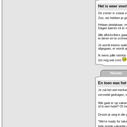
Het is weer voor
De zomer is zowat vo
Zon, we hebben je ge
Helaas pindakaas, maa
Dagen luieren zit er 
Alle afkickclinics g
te tieren en te schree
Je wordt ineens wakke
afgegaan, er wordt o
Ik wens jullie sterkt
(en nog wat zon)
Nieuws
En toen was het 
Je zal het wel merk
verveeld gedragen, ma
Wie gaat er op vakant
of in een hotel? Of m
Droom je weg in die
"We're ready for take
hele goede vakantie 