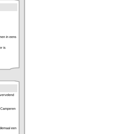
nnen in eens
r is
 vervelend
Camperen
allemaal een