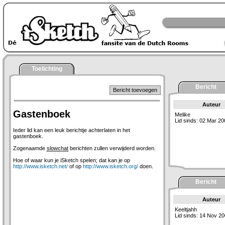
Toelichting
Bericht
Bericht toevoegen
Auteur
Gastenboek
Melike
Lid sinds: 02 Mar 20
Ieder lid kan een leuk berichtje achterlaten in het
gastenboek.
Zogenaamde
slowchat
berichten zullen verwijderd worden.
Hoe of waar kun je iSketch spelen; dat kan je op
http://www.isketch.net/
of op
http://www.isketch.org/
doen.
Bericht
Auteur
Keeltjahh
Lid sinds: 14 Nov 2