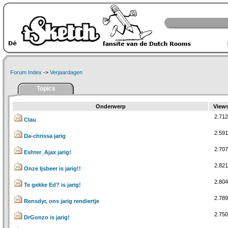
Forum Index
->
Verjaardagen
Topics
Onderwerp
View
2.712
Clau
2.591
Da-chrissa jarig
2.707
Eshter_Ajax jarig!
2.821
Onze Ijsbeer is jarig!!
2.804
Te gekke Ed? is jarig!
2.789
Rensdyr, ons jarig rendiertje
2.750
DrGonzo is jarig!