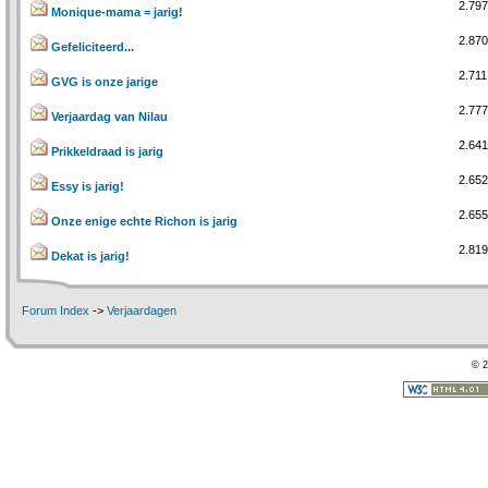
2.797
Monique-mama = jarig!
2.870
Gefeliciteerd...
2.711
GVG is onze jarige
2.777
Verjaardag van Nilau
2.641
Prikkeldraad is jarig
2.652
Essy is jarig!
2.655
Onze enige echte Richon is jarig
2.819
Dekat is jarig!
Forum Index
->
Verjaardagen
© 2