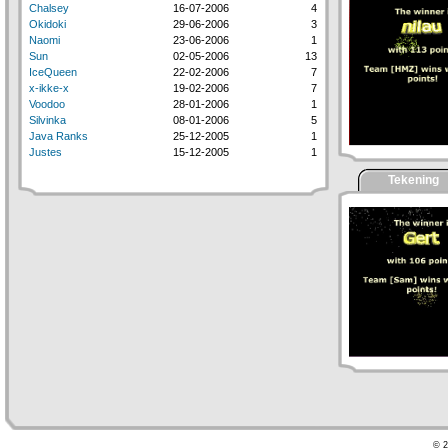
Chalsey
16-07-2006
4
Okidoki
29-06-2006
3
Naomi
23-06-2006
1
Sun
02-05-2006
13
IceQueen
22-02-2006
7
x-ikke-x
19-02-2006
7
Voodoo
28-01-2006
1
Silvinka
08-01-2006
5
Java Ranks
25-12-2005
1
Justes
15-12-2005
1
Tekening
© 2