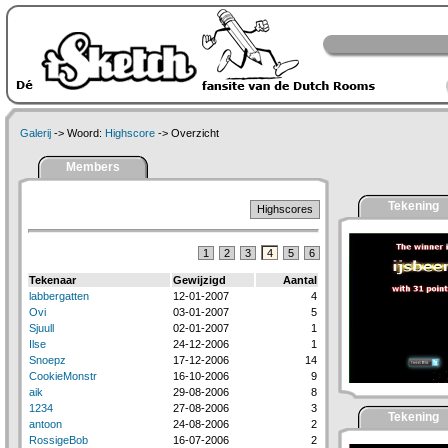
Galerij
-> Woord:
Highscore
-> Overzicht
Members
Tekening
Highscores
1
2
3
4
5
6
Tekenaar
Gewijzigd
Aantal
labbergatten
12-01-2007
4
Ovi
03-01-2007
5
Sjuull
02-01-2007
1
Ilse
24-12-2006
1
Snoepz
17-12-2006
14
CookieMonstr
16-10-2006
9
aik
29-08-2006
8
1234
27-08-2006
3
Tekening
antoon
24-08-2006
2
RossigeBob
16-07-2006
2