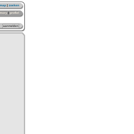
emap
|
zoeken
mory
|
profiel