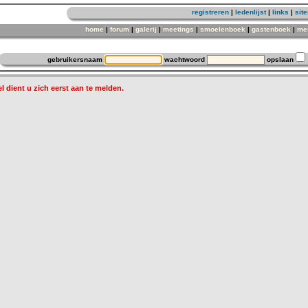
registreren
|
ledenlijst
|
links
|
sit
home
|
forum
|
galerij
|
meetings
|
smoelenboek
|
gastenboek
|
me
gebruikersnaam
wachtwoord
opslaan
l dient u zich eerst aan te melden.