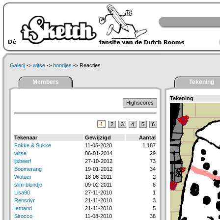
Galerij
->
witse
->
hondjes
-> Reacties
Members
Tekening
Tekening
Highscores
1
2
3
4
5
6
Tekenaar
Gewijzigd
Aantal
Fokke & Sukke
11-05-2020
1.187
witse
06-01-2014
29
ijsbeer!
27-10-2012
73
Boomerang
19-01-2012
34
Wotuer
18-06-2011
2
slim-blondje
09-02-2011
8
Lisa90
27-11-2010
1
Rensdyr
21-11-2010
3
Iemand
21-11-2010
5
Sirocco
11-08-2010
38