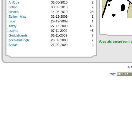
AniQua
31-05-2010
2
richon
30-05-2010
2
elineke
14-05-2010
25
Esther_Ajax
31-12-2009
1
Lisje
29-12-2009
1
Tozty
27-12-2009
43
Izzyke
07-11-2009
46
Geduldigerds
01-11-2009
7
geenVanGogh
26-09-2009
7
Voeg als eerste een r
Sebas
21-09-2009
2
© 2