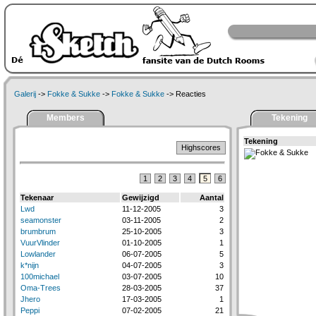
Galerij
->
Fokke & Sukke
->
Fokke & Sukke
-> Reacties
Members
Tekening
Tekening
Highscores
1
2
3
4
5
6
Tekenaar
Gewijzigd
Aantal
Lwd
11-12-2005
3
seamonster
03-11-2005
2
brumbrum
25-10-2005
3
VuurVlinder
01-10-2005
1
Lowlander
06-07-2005
5
k*nijn
04-07-2005
3
100michael
03-07-2005
10
Oma-Trees
28-03-2005
37
Jhero
17-03-2005
1
Peppi
07-02-2005
21