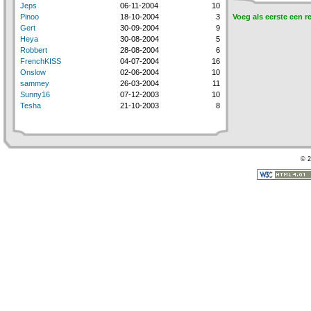
Jeps
06-11-2004
10
Pinoo
18-10-2004
3
Voeg als eerste een r
Gert
30-09-2004
9
Heya
30-08-2004
5
Robbert
28-08-2004
6
FrenchKISS
04-07-2004
16
Onslow
02-06-2004
10
sammey
26-03-2004
11
Sunny16
07-12-2003
10
Tesha
21-10-2003
8
© 2