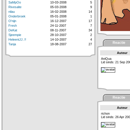
SaMpOo
10-03-2008
5
Rivesalte
05-03-2008
9
nilau
16-02-2008
14
Onderbroek
05-01-2008
1
O'nijn
16-12-2007
17
Fresh
24-11-2007
7
DeKat
08-11-2007
34
Sjeempie
28-10-2007
2
HeleentJJ..!!
14-10-2007
4
Reactie
Tanja
18-08-2007
27
Auteur
AniQua
Lid sinds: 21 Sep 20
Reactie
Auteur
richon
Lid sinds: 26 Apr 20