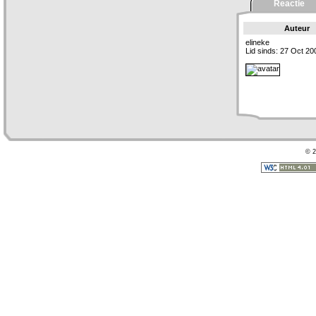
Reactie
Auteur
elineke
Lid sinds: 27 Oct 20
© 2