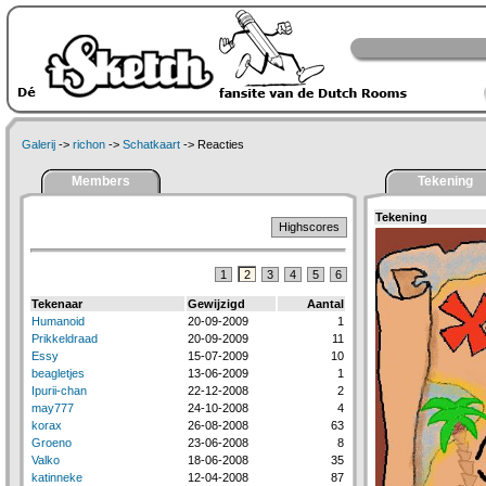
Galerij
->
richon
->
Schatkaart
-> Reacties
Members
Tekening
Tekening
Highscores
1
2
3
4
5
6
Tekenaar
Gewijzigd
Aantal
Humanoid
20-09-2009
1
Prikkeldraad
20-09-2009
11
Essy
15-07-2009
10
beagletjes
13-06-2009
1
Ipurii-chan
22-12-2008
2
may777
24-10-2008
4
korax
26-08-2008
63
Groeno
23-06-2008
8
Valko
18-06-2008
35
katinneke
12-04-2008
87