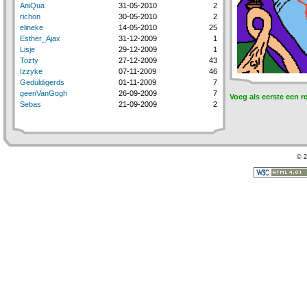
AniQua
31-05-2010
2
richon
30-05-2010
2
elineke
14-05-2010
25
Esther_Ajax
31-12-2009
1
Lisje
29-12-2009
1
Tozty
27-12-2009
43
Izzyke
07-11-2009
46
Geduldigerds
01-11-2009
7
geenVanGogh
26-09-2009
7
Voeg als eerste een r
Sebas
21-09-2009
2
© 2