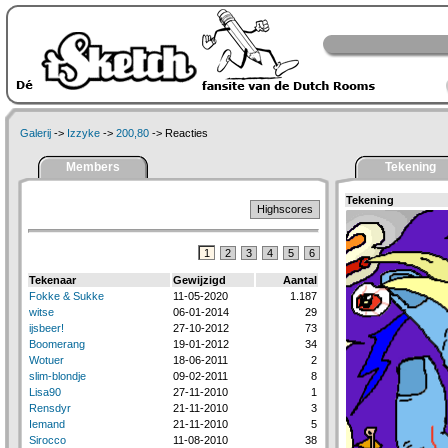
Galerij
->
Izzyke
->
200,80
-> Reacties
Members
Tekening
Tekening
Highscores
1
2
3
4
5
6
Tekenaar
Gewijzigd
Aantal
Fokke & Sukke
11-05-2020
1.187
witse
06-01-2014
29
ijsbeer!
27-10-2012
73
Boomerang
19-01-2012
34
Wotuer
18-06-2011
2
slim-blondje
09-02-2011
8
Lisa90
27-11-2010
1
Rensdyr
21-11-2010
3
Iemand
21-11-2010
5
Sirocco
11-08-2010
38