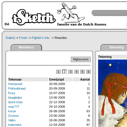
Galerij
->
Fresh
->
Fighter's mix.
-> Reacties
Members
Tekening
Tekening
Highscores
1
2
3
4
5
6
Tekenaar
Gewijzigd
Aantal
Humanoid
20-09-2009
1
Prikkeldraad
20-09-2009
11
Essy
15-07-2009
10
beagletjes
13-06-2009
1
Ipurii-chan
22-12-2008
2
may777
24-10-2008
4
korax
26-08-2008
63
Groeno
23-06-2008
8
Valko
18-06-2008
35
katinneke
12-04-2008
87