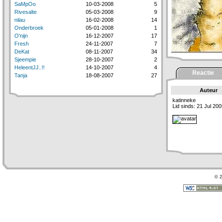
SaMpOo
10-03-2008
5
Rivesalte
05-03-2008
9
nilau
16-02-2008
14
Onderbroek
05-01-2008
1
O'nijn
16-12-2007
17
Fresh
24-11-2007
7
DeKat
08-11-2007
34
Sjeempie
28-10-2007
2
HeleentJJ..!!
14-10-2007
4
Reactie
Tanja
18-08-2007
27
Auteur
katinneke
Lid sinds: 21 Jul 20
© 2