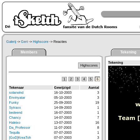
Galerij
->
Gert
->
Highscore
-> Reacties
Members
Tekening
Tekening
Highscores
1
2
3
4
5
6
Tekenaar
Gewijzigd
Aantal
solarwind
16-10-2003
3
Envinyatar
05-10-2003
3
Funky
25-09-2003
19
Sytraxx
14-09-2003
1
bedeend
16-07-2003
1
Chancy
14-07-2003
7
Haleixo
13-07-2003
16
Da_Professor
11-07-2003
8
Tequila
07-07-2003
1
[GoD]KreaToh
07-07-2003
3