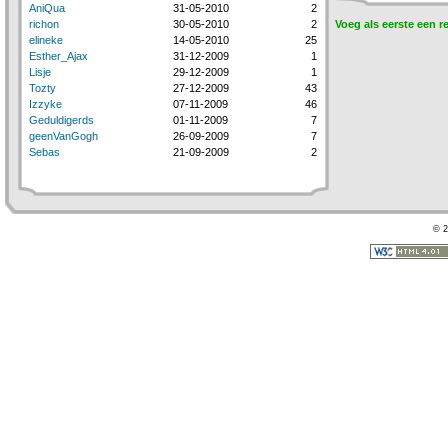
AniQua
31-05-2010
2
richon
30-05-2010
2
Voeg als eerste een r
elineke
14-05-2010
25
Esther_Ajax
31-12-2009
1
Lisje
29-12-2009
1
Tozty
27-12-2009
43
Izzyke
07-11-2009
46
Geduldigerds
01-11-2009
7
geenVanGogh
26-09-2009
7
Sebas
21-09-2009
2
© 2