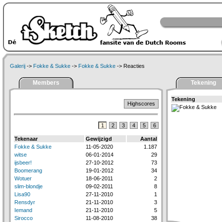
Galerij
->
Fokke & Sukke
->
Fokke & Sukke
-> Reacties
Members
Tekening
Tekening
Highscores
1
2
3
4
5
6
Tekenaar
Gewijzigd
Aantal
Fokke & Sukke
11-05-2020
1.187
witse
06-01-2014
29
ijsbeer!
27-10-2012
73
Boomerang
19-01-2012
34
Wotuer
18-06-2011
2
slim-blondje
09-02-2011
8
Lisa90
27-11-2010
1
Rensdyr
21-11-2010
3
Iemand
21-11-2010
5
Sirocco
11-08-2010
38