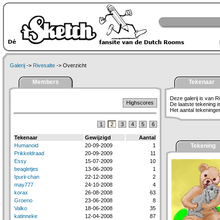
Galerij
->
Rivesalte
-> Overzicht
Members
Tekenaar
Deze galerij is van R
Highscores
De laatste tekening 
Het aantal tekeningen 
1
2
3
4
5
6
Tekenaar
Gewijzigd
Aantal
Humanoid
20-09-2009
1
Tekening
Prikkeldraad
20-09-2009
11
Essy
15-07-2009
10
beagletjes
13-06-2009
1
Ipurii-chan
22-12-2008
2
may777
24-10-2008
4
korax
26-08-2008
63
Groeno
23-06-2008
8
Valko
18-06-2008
35
katinneke
12-04-2008
87