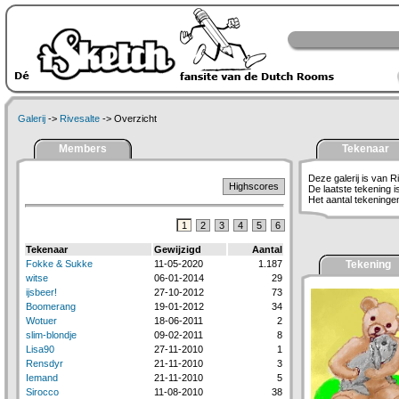
Galerij
->
Rivesalte
-> Overzicht
Members
Tekenaar
Deze galerij is van R
Highscores
De laatste tekening 
Het aantal tekeningen 
1
2
3
4
5
6
Tekenaar
Gewijzigd
Aantal
Fokke & Sukke
11-05-2020
1.187
Tekening
witse
06-01-2014
29
ijsbeer!
27-10-2012
73
Boomerang
19-01-2012
34
Wotuer
18-06-2011
2
slim-blondje
09-02-2011
8
Lisa90
27-11-2010
1
Rensdyr
21-11-2010
3
Iemand
21-11-2010
5
Sirocco
11-08-2010
38