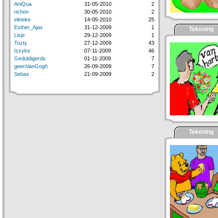
AniQua
31-05-2010
2
richon
30-05-2010
2
elineke
14-05-2010
25
Esther_Ajax
31-12-2009
1
Tekening
Lisje
29-12-2009
1
Tozty
27-12-2009
43
Izzyke
07-11-2009
46
Geduldigerds
01-11-2009
7
geenVanGogh
26-09-2009
7
Sebas
21-09-2009
2
Tekening