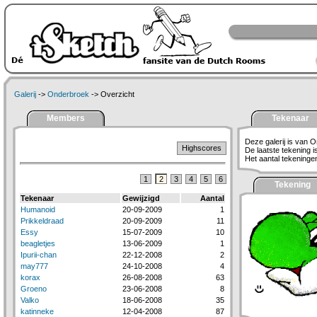
Galerij
->
Onderbroek
-> Overzicht
Members
Tekenaar
Deze galerij is van 
Highscores
De laatste tekening 
Het aantal tekeningen 
1
2
3
4
5
6
Tekening
Tekenaar
Gewijzigd
Aantal
Humanoid
20-09-2009
1
Prikkeldraad
20-09-2009
11
Essy
15-07-2009
10
beagletjes
13-06-2009
1
Ipurii-chan
22-12-2008
2
may777
24-10-2008
4
korax
26-08-2008
63
Groeno
23-06-2008
8
Valko
18-06-2008
35
katinneke
12-04-2008
87