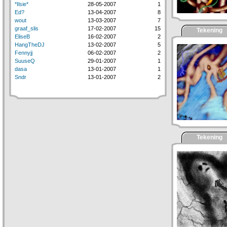
*Ilsie*
28-05-2007
1
Ed?
13-04-2007
8
wout
13-03-2007
7
graaf_slis
17-02-2007
15
Tekening
EliseB
16-02-2007
2
HangTheDJ
13-02-2007
5
Fennyjj
06-02-2007
2
SuuseQ
29-01-2007
1
dasa
13-01-2007
1
Sndr
13-01-2007
2
Tekening