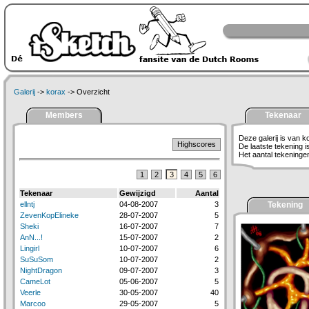
Galerij
->
korax
-> Overzicht
Members
Tekenaar
Deze galerij is van k
Highscores
De laatste tekening 
Het aantal tekeningen 
1
2
3
4
5
6
Tekenaar
Gewijzigd
Aantal
ellntj
04-08-2007
3
Tekening
ZevenKopElineke
28-07-2007
5
Sheki
16-07-2007
7
AnN...!
15-07-2007
2
Lingirl
10-07-2007
6
SuSuSom
10-07-2007
2
NightDragon
09-07-2007
3
CameLot
05-06-2007
5
Veerle
30-05-2007
40
Marcoo
29-05-2007
5