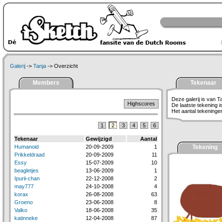
Galerij
->
Tanja
-> Overzicht
Members
Tekenaar
Deze galerij is van T
Highscores
De laatste tekening 
Het aantal tekeningen 
1
2
3
4
5
6
Tekenaar
Gewijzigd
Aantal
Humanoid
20-09-2009
1
Tekening
Prikkeldraad
20-09-2009
11
Essy
15-07-2009
10
beagletjes
13-06-2009
1
Ipurii-chan
22-12-2008
2
may777
24-10-2008
4
korax
26-08-2008
63
Groeno
23-06-2008
8
Valko
18-06-2008
35
katinneke
12-04-2008
87