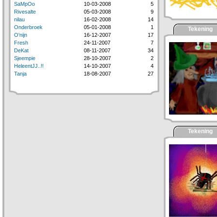
SaMpOo
10-03-2008
5
Rivesalte
05-03-2008
9
nilau
16-02-2008
14
Onderbroek
05-01-2008
1
Tekening
O'nijn
16-12-2007
17
Fresh
24-11-2007
7
DeKat
08-11-2007
34
Sjeempie
28-10-2007
2
HeleentJJ..!!
14-10-2007
4
Tanja
18-08-2007
27
Tekening