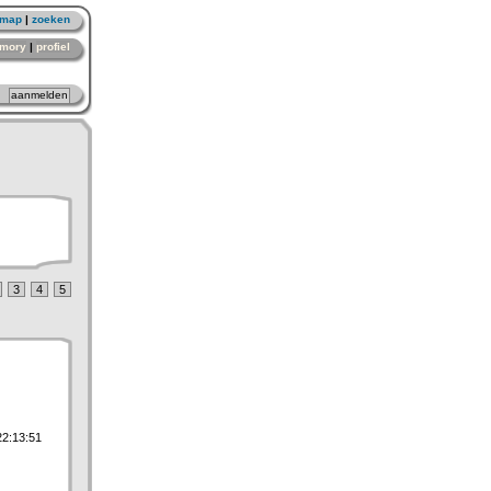
emap
|
zoeken
mory
|
profiel
3
4
5
22:13:51