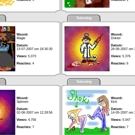
Tekening
Woord:
Woord:
Magie
Dokter
Datum:
Datum:
13-07-2007 om 18:30:30
26-06-2007 om 
Views:
5.073
Views:
5.376
Reacties:
4
Reacties:
6
Tekening
Woord:
Woord:
Spinnen
Kick
Datum:
Datum:
02-06-2007 om 12:28:56
14-05-2007 om 
Views:
4.756
Views:
5.047
Reacties:
7
Reacties:
7