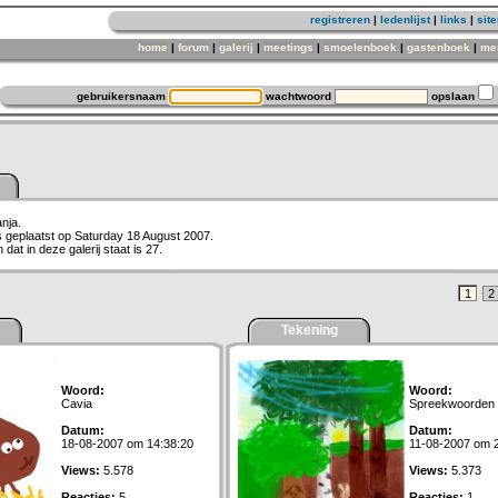
registreren
|
ledenlijst
|
links
|
sit
home
|
forum
|
galerij
|
meetings
|
smoelenboek
|
gastenboek
|
me
gebruikersnaam
wachtwoord
opslaan
anja.
is geplaatst op Saturday 18 August 2007.
dat in deze galerij staat is 27.
1
2
Tekening
Woord:
Woord:
Cavia
Spreekwoorden
Datum:
Datum:
18-08-2007 om 14:38:20
11-08-2007 om 
Views:
5.578
Views:
5.373
Reacties:
5
Reacties:
1