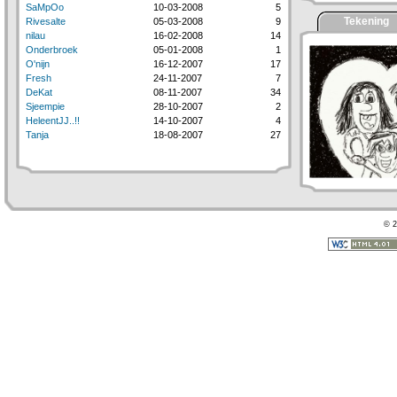
SaMpOo
10-03-2008
5
Tekening
Rivesalte
05-03-2008
9
nilau
16-02-2008
14
Onderbroek
05-01-2008
1
O'nijn
16-12-2007
17
Fresh
24-11-2007
7
DeKat
08-11-2007
34
Sjeempie
28-10-2007
2
HeleentJJ..!!
14-10-2007
4
Tanja
18-08-2007
27
© 2