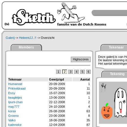
Galerij
->
HeleentJJ..!!
-> Overzicht
Members
Tekenaar
Deze galerij is van He
Highscores
De laatste tekening 
Het aantal tekeningen 
1
2
3
4
5
6
Tekening
Tekenaar
Gewijzigd
Aantal
Humanoid
20-09-2009
1
Prikkeldraad
20-09-2009
11
Essy
15-07-2009
10
beagletjes
13-06-2009
1
Ipurii-chan
22-12-2008
2
may777
24-10-2008
4
korax
26-08-2008
63
Groeno
23-06-2008
8
Valko
18-06-2008
35
katinneke
12-04-2008
87