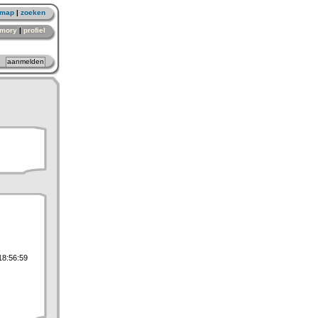
emap
|
zoeken
mory
|
profiel
18:56:59