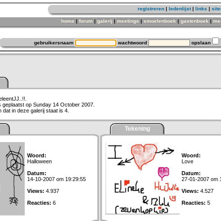
registreren
|
ledenlijst
|
links
|
sit
home
|
forum
|
galerij
|
meetings
|
smoelenboek
|
gastenboek
|
me
gebruikersnaam
wachtwoord
opslaan
leentJJ..!!.
is geplaatst op Sunday 14 October 2007.
dat in deze galerij staat is 4.
Tekening
Woord:
Woord:
Halloween
Love
Datum:
Datum:
14-10-2007 om 19:29:55
27-01-2007 om 
Views:
4.937
Views:
4.527
Reacties:
6
Reacties:
5