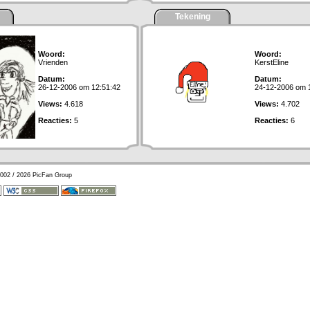
Tekening
Woord:
Woord:
Vrienden
KerstEline
Datum:
Datum:
26-12-2006 om 12:51:42
24-12-2006 om 
Views:
4.618
Views:
4.702
Reacties:
5
Reacties:
6
002 / 2026 PicFan Group