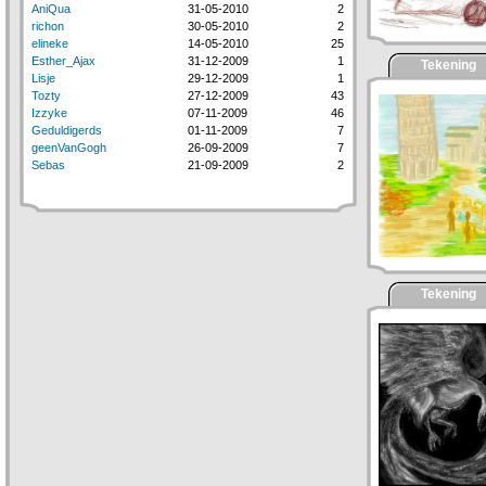
AniQua
31-05-2010
2
richon
30-05-2010
2
elineke
14-05-2010
25
Esther_Ajax
31-12-2009
1
Tekening
Lisje
29-12-2009
1
Tozty
27-12-2009
43
Izzyke
07-11-2009
46
Geduldigerds
01-11-2009
7
geenVanGogh
26-09-2009
7
Sebas
21-09-2009
2
Tekening