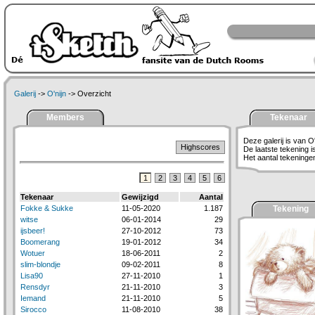
Galerij
->
O'nijn
-> Overzicht
Members
Tekenaar
Deze galerij is van O'
Highscores
De laatste tekening 
Het aantal tekeningen 
1
2
3
4
5
6
Tekenaar
Gewijzigd
Aantal
Fokke & Sukke
11-05-2020
1.187
Tekening
witse
06-01-2014
29
ijsbeer!
27-10-2012
73
Boomerang
19-01-2012
34
Wotuer
18-06-2011
2
slim-blondje
09-02-2011
8
Lisa90
27-11-2010
1
Rensdyr
21-11-2010
3
Iemand
21-11-2010
5
Sirocco
11-08-2010
38