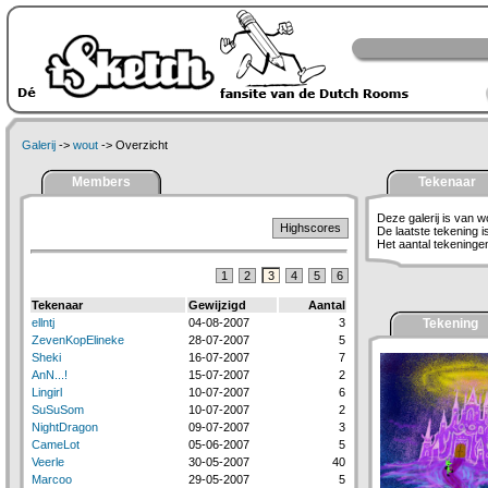
Galerij
->
wout
-> Overzicht
Members
Tekenaar
Deze galerij is van w
Highscores
De laatste tekening 
Het aantal tekeningen 
1
2
3
4
5
6
Tekenaar
Gewijzigd
Aantal
ellntj
04-08-2007
3
Tekening
ZevenKopElineke
28-07-2007
5
Sheki
16-07-2007
7
AnN...!
15-07-2007
2
Lingirl
10-07-2007
6
SuSuSom
10-07-2007
2
NightDragon
09-07-2007
3
CameLot
05-06-2007
5
Veerle
30-05-2007
40
Marcoo
29-05-2007
5