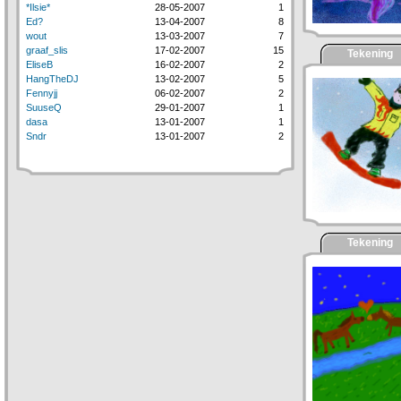
*Ilsie*
28-05-2007
1
Ed?
13-04-2007
8
wout
13-03-2007
7
graaf_slis
17-02-2007
15
Tekening
EliseB
16-02-2007
2
HangTheDJ
13-02-2007
5
Fennyjj
06-02-2007
2
SuuseQ
29-01-2007
1
dasa
13-01-2007
1
Sndr
13-01-2007
2
Tekening