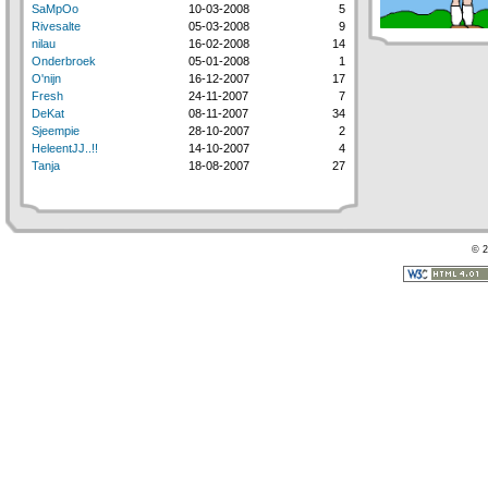
SaMpOo
10-03-2008
5
Rivesalte
05-03-2008
9
nilau
16-02-2008
14
Onderbroek
05-01-2008
1
O'nijn
16-12-2007
17
Fresh
24-11-2007
7
DeKat
08-11-2007
34
Sjeempie
28-10-2007
2
HeleentJJ..!!
14-10-2007
4
Tanja
18-08-2007
27
© 2