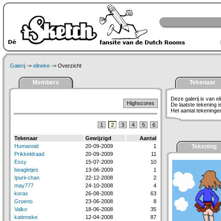
Galerij
->
elineke
-> Overzicht
Members
Tekenaar
Deze galerij is van el
Highscores
De laatste tekening 
Het aantal tekeningen 
1
2
3
4
5
6
Tekenaar
Gewijzigd
Aantal
Humanoid
20-09-2009
1
Tekening
Prikkeldraad
20-09-2009
11
Essy
15-07-2009
10
beagletjes
13-06-2009
1
Ipurii-chan
22-12-2008
2
may777
24-10-2008
4
korax
26-08-2008
63
Groeno
23-06-2008
8
Valko
18-06-2008
35
katinneke
12-04-2008
87