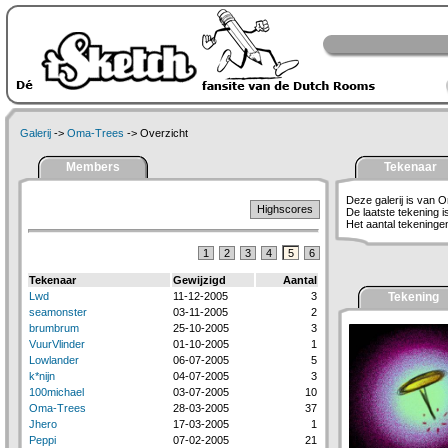
Galerij
->
Oma-Trees
-> Overzicht
Members
Tekenaar
Deze galerij is van 
Highscores
De laatste tekening 
Het aantal tekeningen 
1
2
3
4
5
6
Tekenaar
Gewijzigd
Aantal
Lwd
11-12-2005
3
Tekening
seamonster
03-11-2005
2
brumbrum
25-10-2005
3
VuurVlinder
01-10-2005
1
Lowlander
06-07-2005
5
k*nijn
04-07-2005
3
100michael
03-07-2005
10
Oma-Trees
28-03-2005
37
Jhero
17-03-2005
1
Peppi
07-02-2005
21