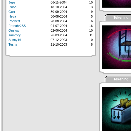
Jeps
06-11-2004
10
Pinoo
18-10-2004
3
Gert
30-09-2004
9
Heya
30-08-2004
5
Tekening
Robbert
28-08-2004
6
FrenchKISS
04-07-2004
16
Onslow
02-06-2004
10
sammey
26-03-2004
11
Sunny16
07-12-2003
10
Tesha
21-10-2003
8
Tekening