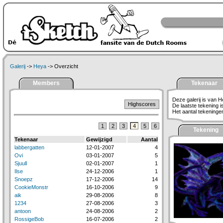
Galerij
->
Heya
-> Overzicht
Members
Tekenaar
Deze galerij is van H
Highscores
De laatste tekening 
Het aantal tekeningen 
1
2
3
4
5
6
Tekening
Tekenaar
Gewijzigd
Aantal
labbergatten
12-01-2007
4
Ovi
03-01-2007
5
Sjuull
02-01-2007
1
Ilse
24-12-2006
1
Snoepz
17-12-2006
14
CookieMonstr
16-10-2006
9
aik
29-08-2006
8
1234
27-08-2006
3
antoon
24-08-2006
2
RossigeBob
16-07-2006
2