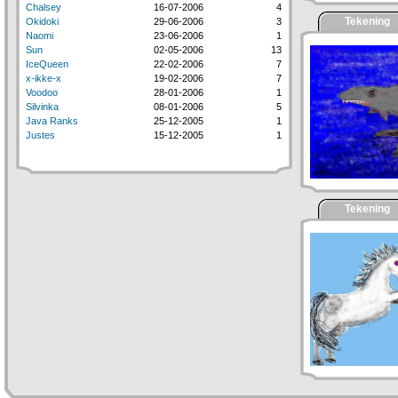
Chalsey
16-07-2006
4
Tekening
Okidoki
29-06-2006
3
Naomi
23-06-2006
1
Sun
02-05-2006
13
IceQueen
22-02-2006
7
x-ikke-x
19-02-2006
7
Voodoo
28-01-2006
1
Silvinka
08-01-2006
5
Java Ranks
25-12-2005
1
Justes
15-12-2005
1
Tekening