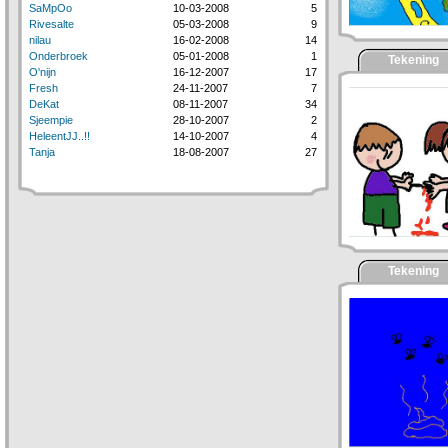
SaMpOo
10-03-2008
5
Rivesalte
05-03-2008
9
nilau
16-02-2008
14
Onderbroek
05-01-2008
1
Tekening
O'nijn
16-12-2007
17
Fresh
24-11-2007
7
DeKat
08-11-2007
34
Sjeempie
28-10-2007
2
HeleentJJ..!!
14-10-2007
4
Tanja
18-08-2007
27
Tekening