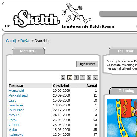
Galerij
->
DeKat
-> Overzicht
Members
Tekenaar
Deze galerij is van D
Highscores
De laatste tekening 
Het aantal tekeningen 
1
2
3
4
5
6
Tekenaar
Gewijzigd
Aantal
Humanoid
20-09-2009
1
Tekening
Prikkeldraad
20-09-2009
11
Essy
15-07-2009
10
beagletjes
13-06-2009
1
Ipurii-chan
22-12-2008
2
may777
24-10-2008
4
korax
26-08-2008
63
Groeno
23-06-2008
8
Valko
18-06-2008
35
katinneke
12-04-2008
87