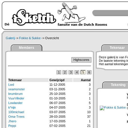
Galerij
->
Fokke & Sukke
-> Overzicht
Members
Tekenaar
Deze galerij is van 
Highscores
De laatste tekening 
Het aantal tekeningen 
1
2
3
4
5
6
Tekenaar
Gewijzigd
Aantal
Lwd
11-12-2005
3
Tekening
seamonster
03-11-2005
2
brumbrum
25-10-2005
3
VuurVlinder
01-10-2005
1
Lowlander
06-07-2005
5
k*nijn
04-07-2005
3
100michael
03-07-2005
10
Oma-Trees
28-03-2005
37
Jhero
17-03-2005
1
Peppi
07-02-2005
21