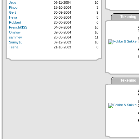
Jeps
06-11-2004
10
Pinoo
18-10-2004
3
Gert
30-09-2004
9
Tekening
Heya
30-08-2004
5
Robbert
28-08-2004
6
FrenchKISS
04-07-2004
16
Onslow
02-06-2004
10
sammey
26-03-2004
11
Sunny16
07-12-2003
10
Tesha
21-10-2003
8
Tekening