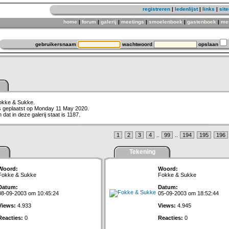
registreren
|
ledenlijst
|
links
|
sit
home
|
forum
|
galerij
|
meetings
|
smoelenboek
|
gastenboek
|
me
gebruikersnaam
wachtwoord
opslaan
Fokke & Sukke.
is geplaatst op Monday 11 May 2020.
dat in deze galerij staat is 1187.
1
2
3
4
..
99
..
194
195
196
Tekening
Woord:
Woord:
Fokke & Sukke
Fokke & Sukke
Datum:
Datum:
08-09-2003 om 10:45:24
05-09-2003 om 18:52:44
Views:
4.933
Views:
4.945
Reacties:
0
Reacties:
0