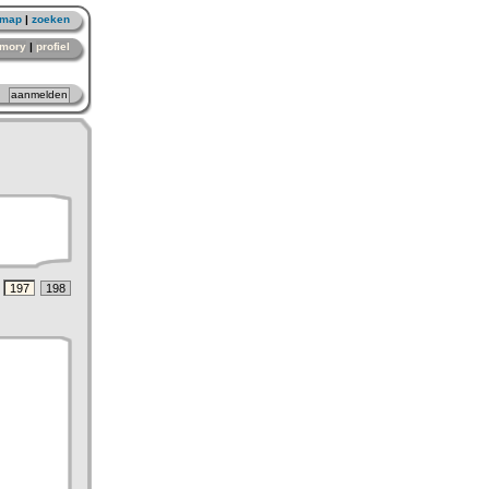
emap
|
zoeken
mory
|
profiel
197
198