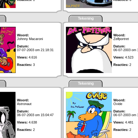
Tekening
Woord:
Woord:
Johnny Macaroni
Zelfportret
Datum:
Datum:
07-07-2003 om 21:18:31
06-07-2003 om 
Views:
4.616
Views:
4.523
Reacties:
3
Reacties:
2
Tekening
Woord:
Woord:
Astronaut
Ovide
Datum:
Datum:
06-07-2003 om 15:04:47
06-07-2003 om 
Views:
4.638
Views:
4.481
Reacties:
2
Reacties:
2