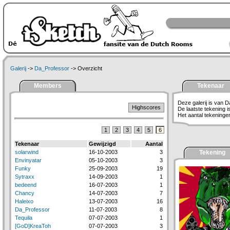
Galerij
->
Da_Professor
-> Overzicht
Members
Tekenaar
Deze galerij is van 
Highscores
De laatste tekening i
Het aantal tekeningen 
1
2
3
4
5
6
Tekenaar
Gewijzigd
Aantal
solarwind
16-10-2003
3
Tekening
Envinyatar
05-10-2003
3
Funky
25-09-2003
19
Sytraxx
14-09-2003
1
bedeend
16-07-2003
1
Chancy
14-07-2003
7
Haleixo
13-07-2003
16
Da_Professor
11-07-2003
8
Tequila
07-07-2003
1
[GoD]KreaToh
07-07-2003
3