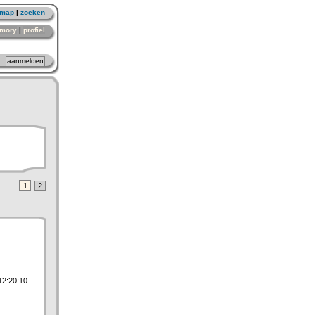
emap
|
zoeken
mory
|
profiel
1
2
12:20:10