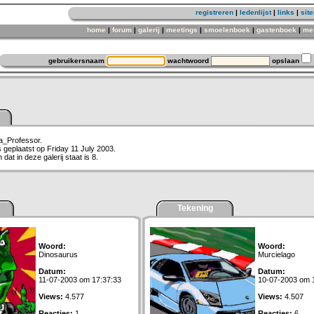
registreren
|
ledenlijst
|
links
|
sit
home
|
forum
|
galerij
|
meetings
|
smoelenboek
|
gastenboek
|
me
gebruikersnaam
wachtwoord
opslaan
Da_Professor.
s geplaatst op Friday 11 July 2003.
dat in deze galerij staat is 8.
Tekening
Woord:
Woord:
Dinosaurus
Murcielago
Datum:
Datum:
11-07-2003 om 17:37:33
10-07-2003 om 
Views:
4.577
Views:
4.507
Reacties:
1
Reacties:
6