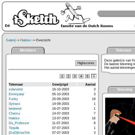
Galerij
->
Haleixo
-> Overzicht
Members
Tekenaar
Deze galerij is van H
Highscores
De laatste tekening 
Het aantal tekeningen 
1
2
3
4
5
6
Tekenaar
Gewijzigd
Aantal
solarwind
16-10-2003
3
Tekening
Envinyatar
05-10-2003
3
Funky
25-09-2003
19
Sytraxx
14-09-2003
1
bedeend
16-07-2003
1
Chancy
14-07-2003
7
Haleixo
13-07-2003
16
Da_Professor
11-07-2003
8
Tequila
07-07-2003
1
[GoD]KreaToh
07-07-2003
3