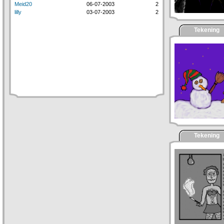
Meid20
06-07-2003
2
lilly
03-07-2003
2
Tekening
Tekening