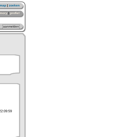
emap
|
zoeken
mory
|
profiel
22:09:59