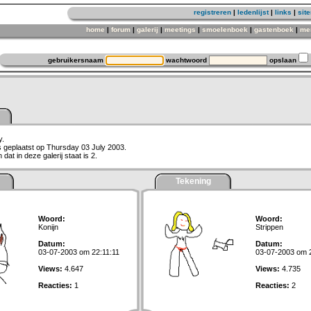
registreren
|
ledenlijst
|
links
|
sit
home
|
forum
|
galerij
|
meetings
|
smoelenboek
|
gastenboek
|
me
gebruikersnaam
wachtwoord
opslaan
y.
is geplaatst op Thursday 03 July 2003.
dat in deze galerij staat is 2.
Tekening
Woord:
Woord:
Konijn
Strippen
Datum:
Datum:
03-07-2003 om 22:11:11
03-07-2003 om 
Views:
4.647
Views:
4.735
Reacties:
1
Reacties:
2