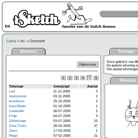
Galerij
->
lilly
-> Overzicht
Members
Tekenaar
Deze galerij is van lill
Highscores
De laatste tekening 
Het aantal tekeningen 
1
2
3
4
5
6
Tekening
Tekenaar
Gewijzigd
Aantal
Lwd
11-12-2005
3
seamonster
03-11-2005
2
brumbrum
25-10-2005
3
VuurVlinder
01-10-2005
1
Lowlander
06-07-2005
5
k*nijn
04-07-2005
3
100michael
03-07-2005
10
Oma-Trees
28-03-2005
37
Jhero
17-03-2005
1
Peppi
07-02-2005
21