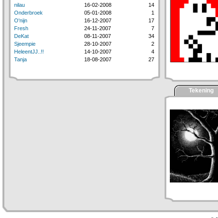
nilau
16-02-2008
14
Onderbroek
05-01-2008
1
O'nijn
16-12-2007
17
Fresh
24-11-2007
7
DeKat
08-11-2007
34
Sjeempie
28-10-2007
2
HeleentJJ..!!
14-10-2007
4
Tanja
18-08-2007
27
Tekening