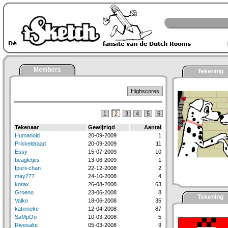
Members
Tekening
Highscores
1
2
3
4
5
6
Tekenaar
Gewijzigd
Aantal
Humanoid
20-09-2009
1
Prikkeldraad
20-09-2009
11
Essy
15-07-2009
10
beagletjes
13-06-2009
1
Ipurii-chan
22-12-2008
2
may777
24-10-2008
4
korax
26-08-2008
63
Groeno
23-06-2008
8
Tekening
Valko
18-06-2008
35
katinneke
12-04-2008
87
SaMpOo
10-03-2008
5
Rivesalte
05-03-2008
9