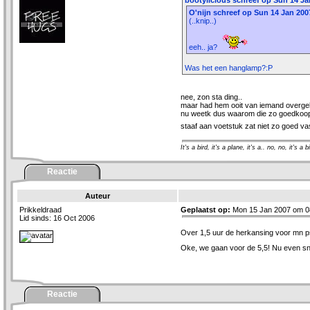
bootylicious schreef op Sun 14 Ja
O'nijn schreef op Sun 14 Jan 200
(..knip..)
eeh.. ja?
Was het een hanglamp?:P
nee, zon sta ding..
maar had hem ooit van iemand overgek
nu weetk dus waarom die zo goedkoo
staaf aan voetstuk zat niet zo goed v
It's a bird, it's a plane, it's a.. no, no, it's a b
Reactie
Auteur
Prikkeldraad
Geplaatst op:
Mon 15 Jan 2007 om 0
Lid sinds: 16 Oct 2006
Over 1,5 uur de herkansing voor mn 
Oke, we gaan voor de 5,5! Nu even sne
Reactie