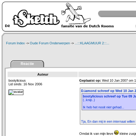
Forum Index
->
Oude Forum Onderwerpen
->
...:::KLAAGMUUR 2:::...
Reactie
Auteur
bootylicious
Geplaatst op:
Wed 10 Jan 2007 om 1
Lid sinds: 16 Nov 2006
D.iamond schreef op Wed 10 Jan 2
bootylicious schreef op Tue 09 J
(..knip..)
Ik heb het nooit
niet
gehad...
Tja, En dan mij in een internaat wille
Omdat ik van mijn lieve
kleine zus