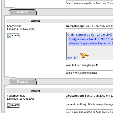
Beter 1 vreemde vogel in de hand dan 10 in de ..
Reactie
Auteur
bootylicious
Geplaatst op:
Sun 14 Jan 2007 om 11
Lid sinds: 16 Nov 2006
O'nijn schreef op Sun 14 Jan 2007
bootylicious schreef op Sat 13 J
Whahah ging je serieus hangen in d
eeh.. ja?
Was het een hanglamp?:P
Shake it like a polaroid picture
Reactie
Auteur
vogelineenhuis
Geplaatst op:
Sun 14 Jan 2007 om 1
Lid sinds: 19 Oct 2006
Iemand heeft mijn little britain poll aan
Beter 1 vreemde vogel in de hand dan 10 in de ..