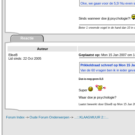
Oke, we gaan voor de 5,5! Nu even sn
Sinds wanneer doe jij psychologie?!
Beter 1 vreemde vogel in de hand dan 10 in de ..
Reactie
Auteur
EliseB
Geplaatst op:
Mon 15 Jan 2007 om 1
Lid sinds: 22 Oct 2005
Prikkeldraad schreef op Mon 15 Ja
Van de 60 vragen ben ik in ieder geva
Dat is nog geen 5,5
Super
Waar doe je psychologie?
Laatst bewerkt door EliseB op Mon 15 Jan 2
Forum Index
->
Oude Forum Onderwerpen
->
...:::KLAAGMUUR 2:::...