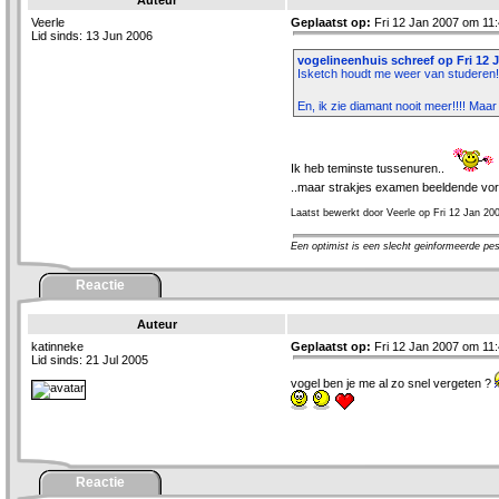
Auteur
Veerle
Geplaatst op:
Fri 12 Jan 2007 om 11:
Lid sinds: 13 Jun 2006
vogelineenhuis schreef op Fri 12 J
Isketch houdt me weer van studeren!!
En, ik zie diamant nooit meer!!!! Maar
Ik heb teminste tussenuren..
..maar strakjes examen beeldende vo
Laatst bewerkt door Veerle op Fri 12 Jan 20
Een optimist is een slecht geinformeerde pes
Reactie
Auteur
katinneke
Geplaatst op:
Fri 12 Jan 2007 om 11:
Lid sinds: 21 Jul 2005
vogel ben je me al zo snel vergeten ?
Reactie