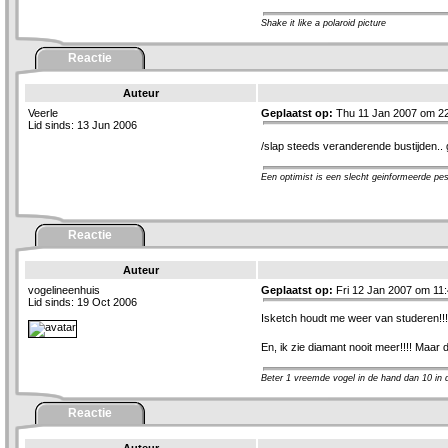
Shake it like a polaroid picture
Reactie
Auteur
Veerle
Geplaatst op:
Thu 11 Jan 2007 om 22
Lid sinds: 13 Jun 2006
/slap steeds veranderende bustijden.. 
Een optimist is een slecht geinformeerde pes
Reactie
Auteur
vogelineenhuis
Geplaatst op:
Fri 12 Jan 2007 om 11:
Lid sinds: 19 Oct 2006
Isketch houdt me weer van studeren!!! 
En, ik zie diamant nooit meer!!!! Maar d
Beter 1 vreemde vogel in de hand dan 10 in de ..
Reactie