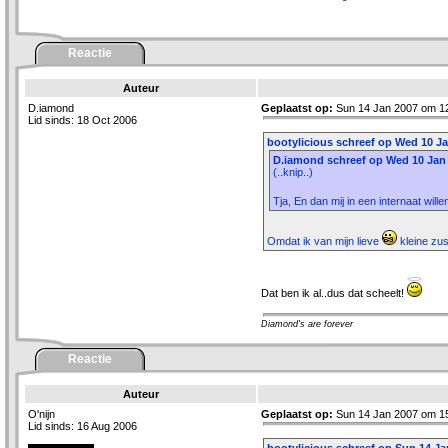
Reactie
Auteur
D.iamond
Geplaatst op:
Sun 14 Jan 2007 om 1
Lid sinds: 18 Oct 2006
bootylicious schreef op Wed 10 Ja
D.iamond schreef op Wed 10 Jan 
(..knip..)
Tja, En dan mij in een internaat wil
Omdat ik van mijn lieve
kleine zu
Dat ben ik al..dus dat scheelt!
Diamond's are forever
Reactie
Auteur
O'nijn
Geplaatst op:
Sun 14 Jan 2007 om 1
Lid sinds: 16 Aug 2006