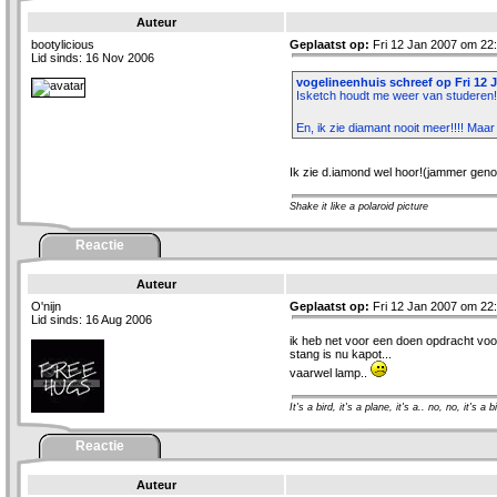
Auteur
bootylicious
Geplaatst op:
Fri 12 Jan 2007 om 22
Lid sinds: 16 Nov 2006
vogelineenhuis schreef op Fri 12 J
Isketch houdt me weer van studeren!!
En, ik zie diamant nooit meer!!!! Maar
Ik zie d.iamond wel hoor!(jammer geno
Shake it like a polaroid picture
Reactie
Auteur
O'nijn
Geplaatst op:
Fri 12 Jan 2007 om 22
Lid sinds: 16 Aug 2006
ik heb net voor een doen opdracht voo
stang is nu kapot...
vaarwel lamp..
It's a bird, it's a plane, it's a.. no, no, it's a b
Reactie
Auteur