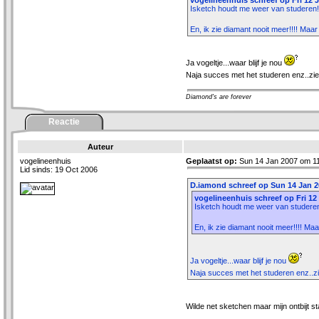
vogelineenhuis schreef op Fri 12 J
Isketch houdt me weer van studeren!!
En, ik zie diamant nooit meer!!!! Maar
Ja vogeltje...waar blijf je nou
Naja succes met het studeren enz..zie
Diamond's are forever
Reactie
Auteur
vogelineenhuis
Geplaatst op:
Sun 14 Jan 2007 om 11
Lid sinds: 19 Oct 2006
D.iamond schreef op Sun 14 Jan 20
vogelineenhuis schreef op Fri 12
Isketch houdt me weer van studeren!
En, ik zie diamant nooit meer!!!! Maa
Ja vogeltje...waar blijf je nou
Naja succes met het studeren enz..zi
Wilde net sketchen maar mijn ontbijt 