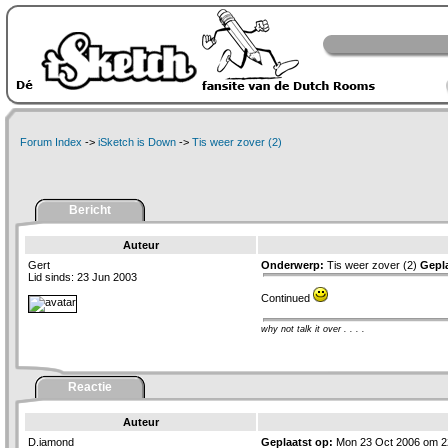
Forum Index
->
iSketch is Down
->
Tis weer zover (2)
Bericht
Auteur
Gert
Onderwerp:
Tis weer zover (2)
Gepla
Lid sinds: 23 Jun 2003
Continued
why not talk it over . . . .
Reactie
Auteur
D.iamond
Geplaatst op:
Mon 23 Oct 2006 om 2