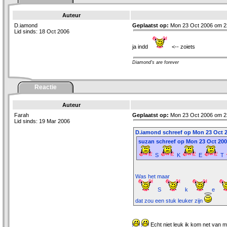
Auteur
D.iamond
Geplaatst op:
Mon 23 Oct 2006 om 2
Lid sinds: 18 Oct 2006
ja indd
<-- zoiets
Diamond's are forever
Reactie
Auteur
Farah
Geplaatst op:
Mon 23 Oct 2006 om 2
Lid sinds: 19 Mar 2006
D.iamond schreef op Mon 23 Oct 2
suzan schreef op Mon 23 Oct 200
S
K
E
T
Was het maar
S
k
e
dat zou een stuk leuker zijn
Echt niet leuk ik kom net van mi