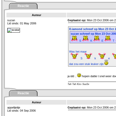
Reactie
Auteur
suzan
Geplaatst op:
Mon 23 Oct 2006 om 2
Lid sinds: 01 May 2006
D.iamond schreef op Mon 23 Oct 2
suzan schreef op Mon 23 Oct 200
S
K
E
T
Was het maar
S
k
e
dat zou een stuk leuker zijn
ja idd ..
hopen dattie t snel weer doe
Tah Tah Kiss SuuSx
Reactie
Auteur
appeltjeitje
Geplaatst op:
Mon 23 Oct 2006 om 2
Lid sinds: 04 Sep 2006