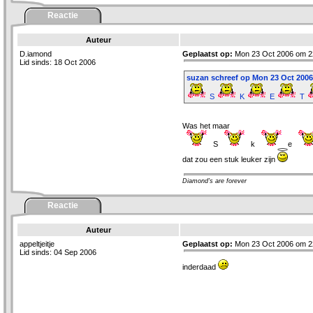
Reactie
Auteur
D.iamond
Geplaatst op:
Mon 23 Oct 2006 om 2
Lid sinds: 18 Oct 2006
suzan schreef op Mon 23 Oct 2006 
S
K
E
T
Was het maar
S
k
e
dat zou een stuk leuker zijn
Diamond's are forever
Reactie
Auteur
appeltjeitje
Geplaatst op:
Mon 23 Oct 2006 om 2
Lid sinds: 04 Sep 2006
inderdaad