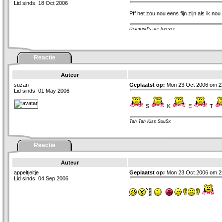
Lid sinds: 18 Oct 2006
Pff het zou nou eens fijn zijn als ik no
Diamond's are forever
Reactie
Auteur
suzan
Geplaatst op:
Mon 23 Oct 2006 om 2
Lid sinds: 01 May 2006
S
K
E
T
Tah Tah Kiss SuuSx
Reactie
Auteur
appeltjeitje
Geplaatst op:
Mon 23 Oct 2006 om 2
Lid sinds: 04 Sep 2006