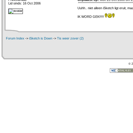
Lid sinds: 16 Oct 2006
Uuhh.. niet alleen iSketch ligt eruit, 
IK WORD GEK!!!!!
Forum Index
->
iSketch is Down
->
Tis weer zover (2)
© 2