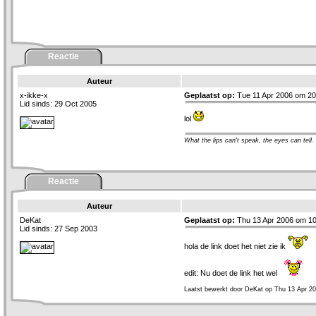
Reactie
Auteur
x-ikke-x
Geplaatst op:
Tue 11 Apr 2006 om 20
Lid sinds: 29 Oct 2005
lol
What the lips can't speak, the eyes can tell.
Reactie
Auteur
DeKat
Geplaatst op:
Thu 13 Apr 2006 om 10
Lid sinds: 27 Sep 2003
hola de link doet het niet zie ik
edit: Nu doet de link het wel
Laatst bewerkt door DeKat op Thu 13 Apr 20