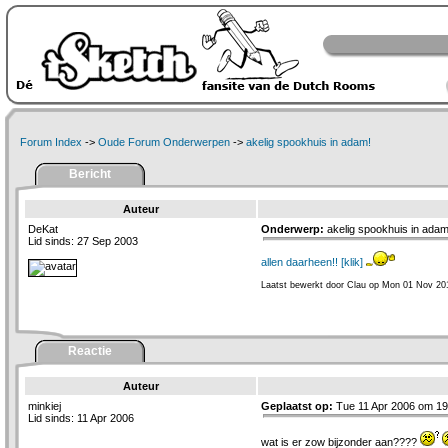
Forum Index
->
Oude Forum Onderwerpen
->
akelig spookhuis in adam!
Bericht
Auteur
DeKat
Onderwerp:
akelig spookhuis in ada
Lid sinds: 27 Sep 2003
allen daarheen!! [klik]
Laatst bewerkt door Clau op Mon 01 Nov 20
Reactie
Auteur
minkiej
Geplaatst op:
Tue 11 Apr 2006 om 19
Lid sinds: 11 Apr 2006
wat is er zow bijzonder aan????