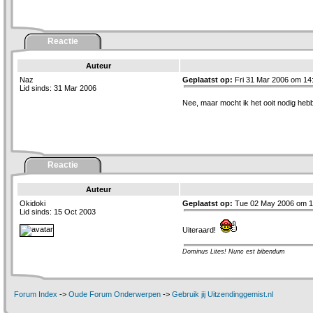
Reactie
Auteur
Naz
Geplaatst op:
Fri 31 Mar 2006 om 14
Lid sinds: 31 Mar 2006
Nee, maar mocht ik het ooit nodig hebb
Reactie
Auteur
Okidoki
Geplaatst op:
Tue 02 May 2006 om 1
Lid sinds: 15 Oct 2003
Uiteraard!
Dominus Lites! Nunc est bibendum
Forum Index
->
Oude Forum Onderwerpen
->
Gebruik jij Uitzendinggemist.nl