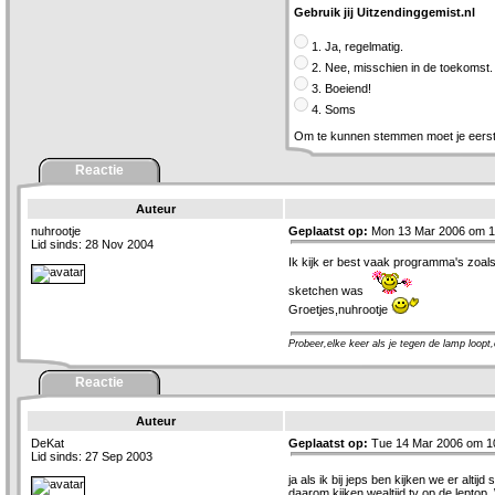
Gebruik jij Uitzendinggemist.nl
1. Ja, regelmatig.
2. Nee, misschien in de toekomst.
3. Boeiend!
4. Soms
Om te kunnen stemmen moet je eers
Reactie
Auteur
nuhrootje
Geplaatst op:
Mon 13 Mar 2006 om 1
Lid sinds: 28 Nov 2004
Ik kijk er best vaak programma's zoal
sketchen was
Groetjes,nuhrootje
Probeer,elke keer als je tegen de lamp loopt
Reactie
Auteur
DeKat
Geplaatst op:
Tue 14 Mar 2006 om 1
Lid sinds: 27 Sep 2003
ja als ik bij jeps ben kijken we er alt
daarom kijken wealtijd tv op de leptop