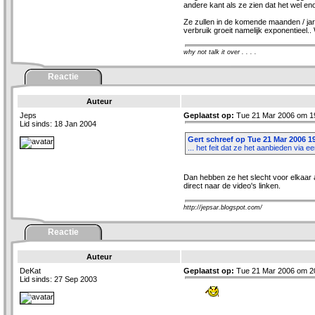
andere kant als ze zien dat het wel en
Ze zullen in de komende maanden / ja
verbruik groeit namelijk exponentieel.. 
why not talk it over . . . .
Reactie
Auteur
Jeps
Geplaatst op:
Tue 21 Mar 2006 om 1
Lid sinds: 18 Jan 2004
Gert schreef op Tue 21 Mar 2006 1
... het feit dat ze het aanbieden via een
Dan hebben ze het slecht voor elkaar a
direct naar de video's linken.
http://jepsar.blogspot.com/
Reactie
Auteur
DeKat
Geplaatst op:
Tue 21 Mar 2006 om 2
Lid sinds: 27 Sep 2003