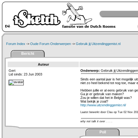
Forum Index
->
Oude Forum Onderwerpen
->
Gebruik jij Uitzendinggemist.nl
Bericht
Auteur
Gert
Onderwerp:
Gebruik jij Uitzendinggem
Lid sinds: 23 Jun 2003
Sinds een aantal jaar is het mogelijk 
niet zo heel bekend tot nog toe, maar e
Hebben jullie er al eens gebruik van 
Ga je er gebruik van maken?
Zou je willen dat het in België was?
Wat bekijk je zoal?
http://www.uitzendinggemist.nl/
Laatst bewerkt door Clau op Tue 02 Nov 201
why not talk it over . . . .
Poll