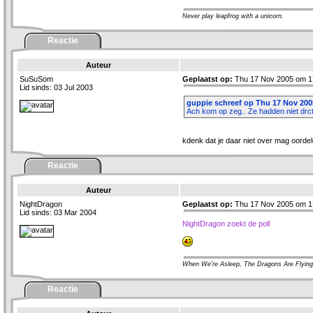
Never play leapfrog with a unicorn.
Reactie
Auteur
SuSuSom
Geplaatst op:
Thu 17 Nov 2005 om 1
Lid sinds: 03 Jul 2003
guppie schreef op Thu 17 Nov 2005
Ach kom op zeg.. Ze hadden niet drc
kdenk dat je daar niet over mag oordelen
Reactie
Auteur
NightDragon
Geplaatst op:
Thu 17 Nov 2005 om 1
Lid sinds: 03 Mar 2004
NightDragon zoekt de poll
When We're Asleep, The Dragons Are Flying
Reactie