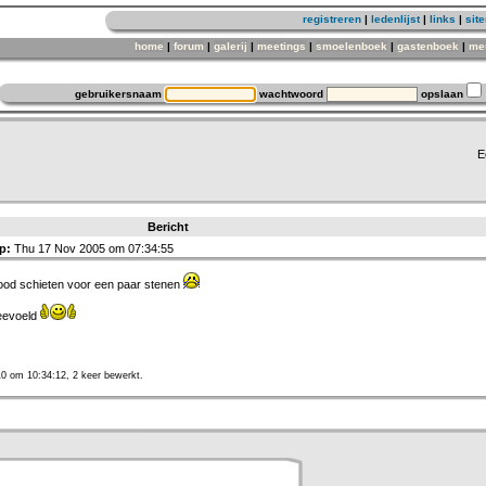
registreren
|
ledenlijst
|
links
|
sit
home
|
forum
|
galerij
|
meetings
|
smoelenboek
|
gastenboek
|
me
gebruikersnaam
wachtwoord
opslaan
E
Bericht
p:
Thu 17 Nov 2005 om 07:34:55
dood schieten voor een paar stenen
eevoeld
0 om 10:34:12, 2 keer bewerkt.