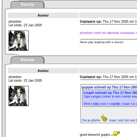
Reactie
Auteur
phoebee
Geplaatst op:
Thu 17 Nov 2005 om 1
Lid sinds: 23 Jan 2005
phoebee vindt het allemaal zwaaaaar
Never play leapfrog with a unicorn.
Reactie
Auteur
phoebee
Geplaatst op:
Thu 17 Nov 2005 om 1
Lid sinds: 23 Jan 2005
guppie schreef op Thu 17 Nov 2005
Lingirl schreef op Thu 17 Nov 20
Jaja vangen zeker in een ruimte waa
Vind t lullig voor t vogeltje, maar t 
Ow ja ghehe
maar vind het wel be
goed bewerkt gupke