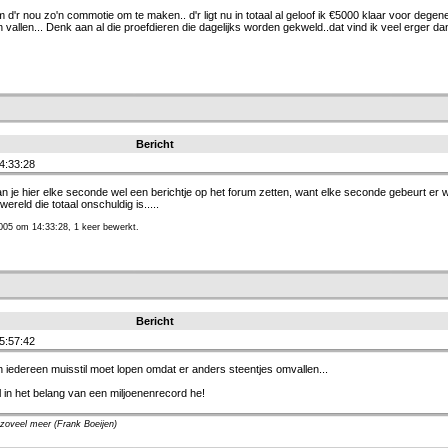
 d'r nou zo'n commotie om te maken.. d'r ligt nu in totaal al geloof ik €5000 klaar voor degen
 vallen... Denk aan al die proefdieren die dagelijks worden gekweld..dat vind ik veel erger da
Bericht
4:33:28
an je hier elke seconde wel een berichtje op het forum zetten, want elke seconde gebeurt er w
reld die totaal onschuldig is.....
005 om 14:33:28, 1 keer bewerkt.
Bericht
5:57:42
 iedereen muisstil moet lopen omdat er anders steentjes omvallen...
wel in het belang van een miljoenenrecord he!
zoveel meer (Frank Boeijen)