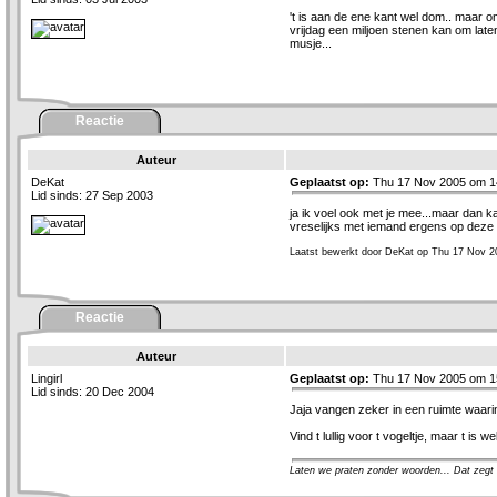
't is aan de ene kant wel dom.. maar om
vrijdag een miljoen stenen kan om laten
musje...
Reactie
Auteur
DeKat
Geplaatst op:
Thu 17 Nov 2005 om 1
Lid sinds: 27 Sep 2003
ja ik voel ook met je mee...maar dan k
vreselijks met iemand ergens op deze we
Laatst bewerkt door DeKat op Thu 17 Nov 2
Reactie
Auteur
Lingirl
Geplaatst op:
Thu 17 Nov 2005 om 1
Lid sinds: 20 Dec 2004
Jaja vangen zeker in een ruimte waarin
Vind t lullig voor t vogeltje, maar t is 
Laten we praten zonder woorden... Dat zegt 