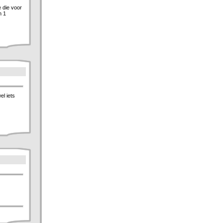
e die voor
n 1
el iets