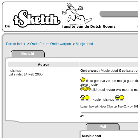
Forum Index
->
Oude Forum Onderwerpen
->
Musje dood
Bericht
Auteur
huismus
Onderwerp:
Musje dood
Geplaatst o
Lid sinds: 14 Feb 2005
tis te gek dat ze een musje gaan 
zielig musje
dikke duim voor wie met me m
kusje huismus
Laatst bewerkt door Clau op Tue 02 Nov 201
hm
Poll
Musje dood