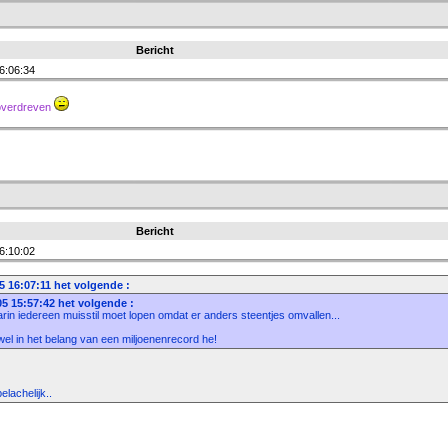
Bericht
6:06:34
 overdreven
Bericht
6:10:02
 16:07:11 het volgende :
05 15:57:42 het volgende :
rin iedereen muisstil moet lopen omdat er anders steentjes omvallen...
is wel in het belang van een miljoenenrecord he!
lachelijk..