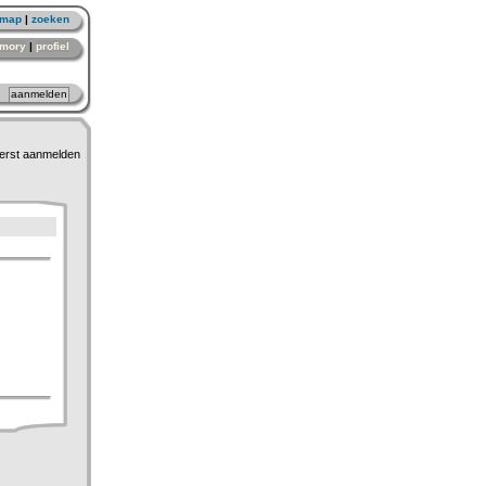
emap
|
zoeken
mory
|
profiel
erst aanmelden