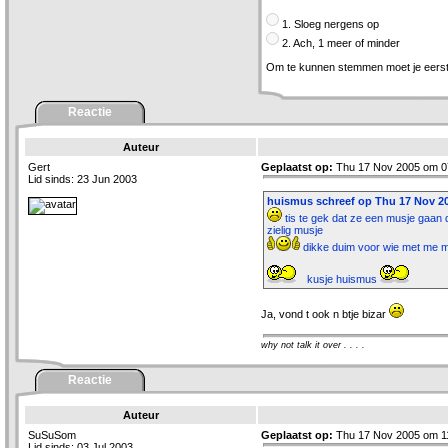
1. Sloeg nergens op
2. Ach, 1 meer of minder
Om te kunnen stemmen moet je eers
Reactie
Auteur
Gert
Geplaatst op:
Thu 17 Nov 2005 om 0
Lid sinds: 23 Jun 2003
huismus schreef op Thu 17 Nov 20
tis te gek dat ze een musje gaan
zielig musje
dikke duim voor wie met me 
kusje huismus
Ja, vond t ook n btje bizar
why not talk it over . . . .
Reactie
Auteur
SuSuSom
Geplaatst op:
Thu 17 Nov 2005 om 1
Lid sinds: 03 Jul 2003