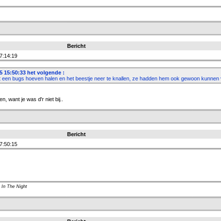
Bericht
7:14:19
 15:50:33 het volgende :
t een bugs hoeven halen en het beestje neer te knallen, ze hadden hem ook gewoon kunnen
, want je was d'r niet bij..
Bericht
7:50:15
 In The Night