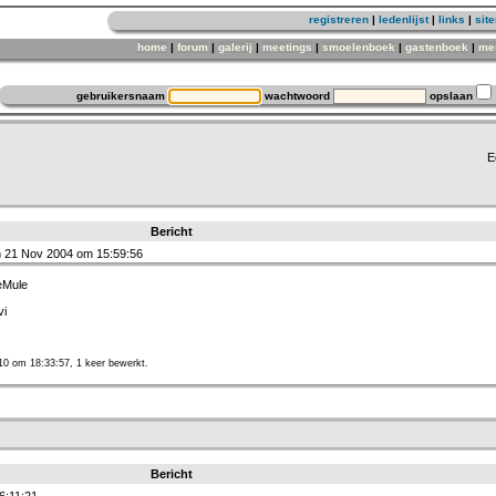
registreren
|
ledenlijst
|
links
|
sit
home
|
forum
|
galerij
|
meetings
|
smoelenboek
|
gastenboek
|
me
gebruikersnaam
wachtwoord
opslaan
E
Bericht
 21 Nov 2004 om 15:59:56
eMule
vi
10 om 18:33:57, 1 keer bewerkt.
Bericht