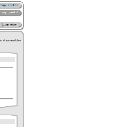
emap
|
zoeken
mory
|
profiel
erst aanmelden