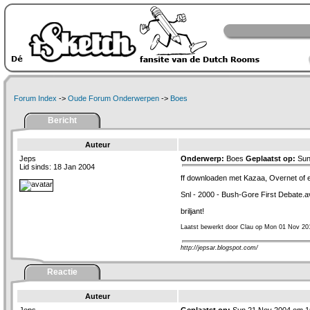
Forum Index
->
Oude Forum Onderwerpen
->
Boes
Bericht
Auteur
Jeps
Onderwerp:
Boes
Geplaatst op:
Sun
Lid sinds: 18 Jan 2004
ff downloaden met Kazaa, Overnet of 
Snl - 2000 - Bush-Gore First Debate.a
briljant!
Laatst bewerkt door Clau op Mon 01 Nov 20
http://jepsar.blogspot.com/
Reactie
Auteur