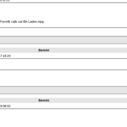
6:11:21
errell) calls out Bin Laden.mpg
Bericht
7:18:24
Bericht
9:08:02