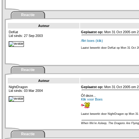
Reactie
Auteur
DeKat
Geplaatst op:
Mon 31 Oct 2005 om 2
Lid sinds: 27 Sep 2003
/flirt boes (klik)
Laatst bewerkt door DeKat op Mon 31 Oct 2
Reactie
Auteur
NightDragon
Geplaatst op:
Mon 31 Oct 2005 om 2
Lid sinds: 03 Mar 2004
Óf deze...
Klik voor Boes
Laatst bewerkt door NightDragon op Mon 31
When We're Asleep, The Dragons Are Flying
Reactie