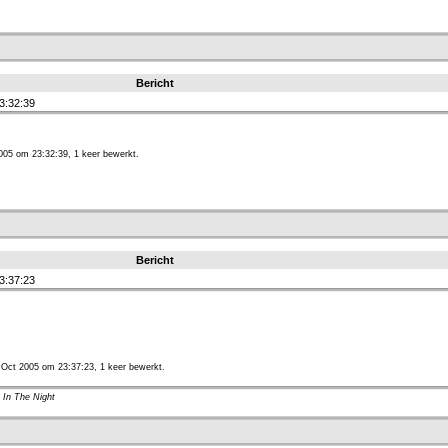
Bericht
3:32:39
005 om 23:32:39, 1 keer bewerkt.
Bericht
3:37:23
 Oct 2005 om 23:37:23, 1 keer bewerkt.
 In The Night