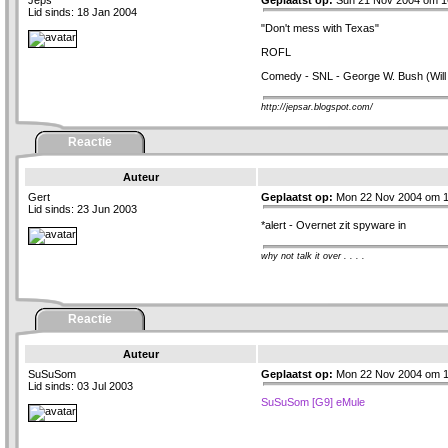
Jeps
Geplaatst op:
Sun 21 Nov 2004 om 1
Lid sinds: 18 Jan 2004
"Don't mess with Texas"
ROFL
Comedy - SNL - George W. Bush (Will F
http://jepsar.blogspot.com/
Reactie
Auteur
Gert
Geplaatst op:
Mon 22 Nov 2004 om 1
Lid sinds: 23 Jun 2003
*alert - Overnet zit spyware in
why not talk it over . . . .
Reactie
Auteur
SuSuSom
Geplaatst op:
Mon 22 Nov 2004 om 1
Lid sinds: 03 Jul 2003
SuSuSom [G9] eMule