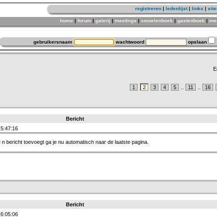
registreren
|
ledenlijst
|
links
|
sit
home
|
forum
|
galerij
|
meetings
|
smoelenboek
|
gastenboek
|
me
gebruikersnaam
wachtwoord
opslaan
E
1
2
3
4
5
..
11
..
16
Bericht
5:47:16
e n bericht toevoegt ga je nu automatisch naar de laatste pagina.
Bericht
6:05:06