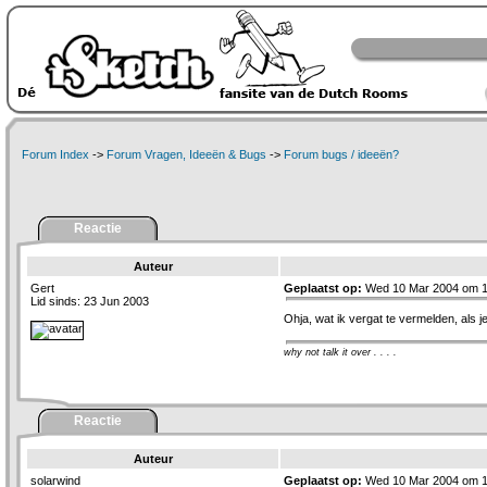
Forum Index
->
Forum Vragen, Ideeën & Bugs
->
Forum bugs / ideeën?
Reactie
Auteur
Gert
Geplaatst op:
Wed 10 Mar 2004 om 1
Lid sinds: 23 Jun 2003
Ohja, wat ik vergat te vermelden, als j
why not talk it over . . . .
Reactie
Auteur
solarwind
Geplaatst op:
Wed 10 Mar 2004 om 1