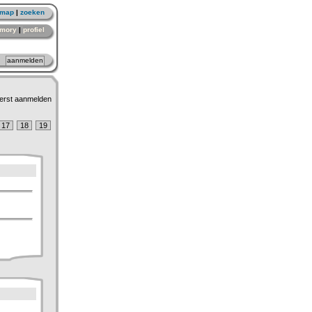
emap
|
zoeken
mory
|
profiel
erst aanmelden
17
18
19