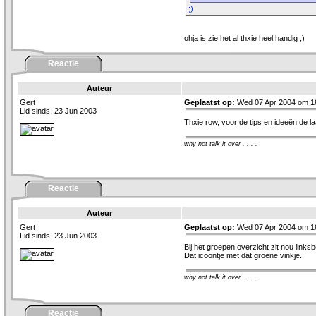
;)
ohja is zie het al thxie heel handig ;)
Reactie
Auteur
Gert
Geplaatst op:
Wed 07 Apr 2004 om 1
Lid sinds: 23 Jun 2003
Thxie row, voor de tips en ideeën de laa
why not talk it over . . . .
Reactie
Auteur
Gert
Geplaatst op:
Wed 07 Apr 2004 om 1
Lid sinds: 23 Jun 2003
Bij het groepen overzicht zit nou link
Dat icoontje met dat groene vinkje..
why not talk it over . . . .
Reactie