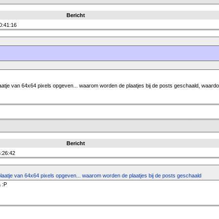
Bericht
0:41:16
plaatje van 64x64 pixels opgeven... waarom worden de plaatjes bij de posts geschaald, waardo
Bericht
:26:42
 plaatje van 64x64 pixels opgeven... waarom worden de plaatjes bij de posts geschaald
 :P