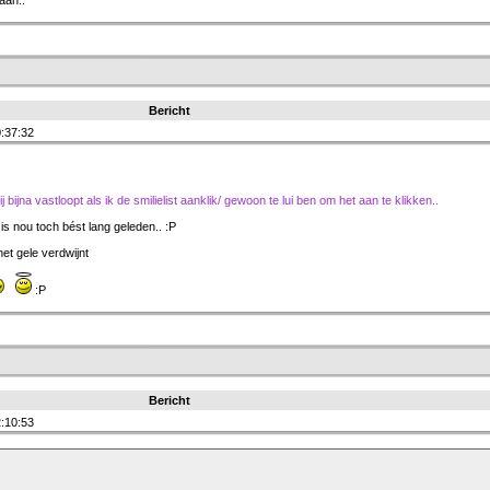
aan..
Bericht
:37:32
bijna vastloopt als ik de smilielist aanklik/ gewoon te lui ben om het aan te klikken..
is nou toch bést lang geleden.. :P
het gele verdwijnt
:P
Bericht
:10:53