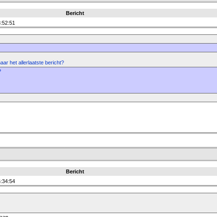
Bericht
:52:51
aar het allerlaatste bericht?
?
Bericht
:34:54