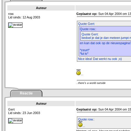
Auteur
row.
Geplaatst op:
Sun 04 Apr 2004 om 13
Lid sinds: 12 Aug 2003
Quote Gert:
Quote row.:
Quote Gert:
bedoel je dat je dan meteen jumpt n
en kan dat ook op de nieuwspagina
*zeurt*
*lui is*
Nice idea! Dat werkt nu ook ;o)
...
..there's a world outside
Reactie
Auteur
Gert
Geplaatst op:
Sun 04 Apr 2004 om 15
Lid sinds: 23 Jun 2003
Quote row.:
...