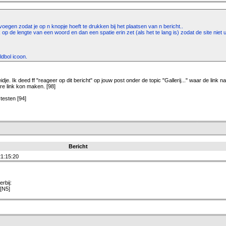
oegen zodat je op n knopje hoeft te drukken bij het plaatsen van n bericht..
p de lengte van een woord en dan een spatie erin zet (als het te lang is) zodat de site niet u
ldbol icoon.
e. Ik deed ff "reageer op dit bericht" op jouw post onder de topic "Gallerij..." waar de link 
are link kon maken. [98]
 testen [94]
Bericht
1:15:20
rbij:
 [N5]