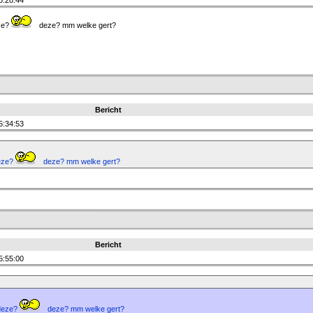
5:28:44
eze?
deze? mm welke gert?
Bericht
5:34:53
deze?
deze? mm welke gert?
Bericht
5:55:00
 deze?
deze? mm welke gert?