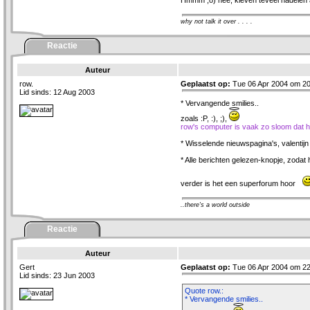
Hmmm ;o) nee, kleven teveel nadelen 
why not talk it over . . . .
Reactie
Auteur
row.
Geplaatst op:
Tue 06 Apr 2004 om 20
Lid sinds: 12 Aug 2003
* Vervangende smilies..
zoals :P, :), ;),
row's computer is vaak zo sloom dat hij 
* Wisselende nieuwspagina's, valentijn 
* Alle berichten gelezen-knopje, zodat 
verder is het een superforum hoor
..there's a world outside
Reactie
Auteur
Gert
Geplaatst op:
Tue 06 Apr 2004 om 22
Lid sinds: 23 Jun 2003
Quote row.:
* Vervangende smilies..