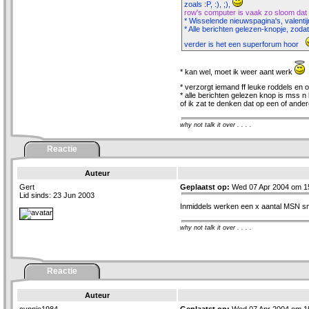
zoals :P, :), ;),
row's computer is vaak zo sloom dat hij
* Wisselende nieuwspagina's, valentij
* Alle berichten gelezen-knopje, zodat
verder is het een superforum hoor
* kan wel, moet ik weer aant werk
* verzorgt iemand ff leuke roddels en 
* alle berichten gelezen knop is mss n 
of ik zat te denken dat op een of ande
why not talk it over . . . .
Reactie
Auteur
Gert
Geplaatst op:
Wed 07 Apr 2004 om 1
Lid sinds: 23 Jun 2003
Inmiddels werken een x aantal MSN smi
why not talk it over . . . .
Reactie
Auteur