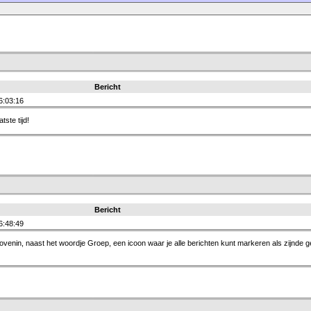
Bericht
6:03:16
tste tijd!
Bericht
6:48:49
sbovenin, naast het woordje Groep, een icoon waar je alle berichten kunt markeren als zijnde g