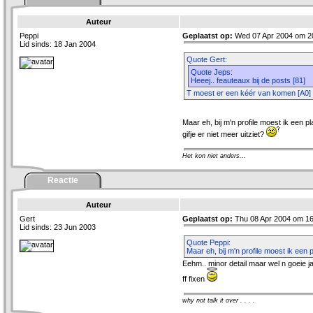
Auteur
Peppi
Geplaatst op:
Wed 07 Apr 2004 om 2
Lid sinds: 18 Jan 2004
Quote Gert:
Quote Jeps:
Heeej.. feauteaux bij de posts [81]
T moest er een kéér van komen [A0]
Maar eh, bij m'n profile moest ik een 
gifje er niet meer uitziet?
Het kon niet anders...
Reactie
Auteur
Gert
Geplaatst op:
Thu 08 Apr 2004 om 16
Lid sinds: 23 Jun 2003
Quote Peppi:
Maar eh, bij m'n profile moest ik een
Eehm.. minor detail maar wel n goeie ja
ff fixen
why not talk it over . . . .