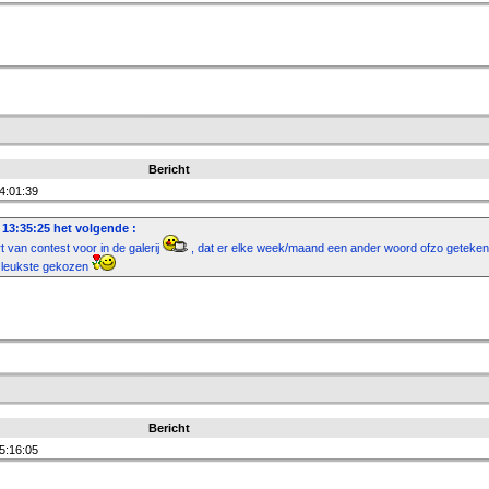
Bericht
4:01:39
13:35:25 het volgende :
t van contest voor in de galerij
, dat er elke week/maand een ander woord ofzo geteke
e leukste gekozen
Bericht
5:16:05