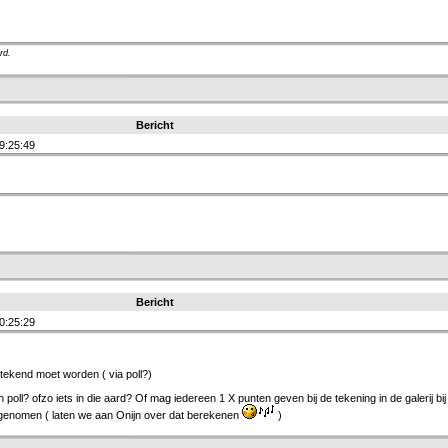
ird.
Bericht
9:25:49
Bericht
0:25:29
tekend moet worden ( via poll?)
poll? ofzo iets in die aard? Of mag iedereen 1 X punten geven bij de tekening in de galerij bij
 genomen ( laten we aan Onijn over dat berekenen
)