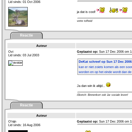
Lid sinds: 01 Oct 2006
ja dat is cool!
vette tofheid
Reactie
Auteur
Ovi
Geplaatst op:
Sun 17 Dec 2006 om 1
Lid sinds: 03 Jul 2003
DeKat schreef op Sun 17 Dec 2006 
kan er niet zoiets komen als een soor
worden en op het einde wordt dan d
Ja dan win ik altijd...
iSketch: Binnenkort ook úw sociale leven!
Reactie
Auteur
O'nijn
Geplaatst op:
Sun 17 Dec 2006 om 1
Lid sinds: 16 Aug 2006