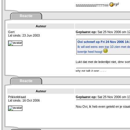
SSSSSSSSSSTTTT!!!!!
Reactie
Auteur
Gert
Geplaatst op:
Sat 25 Nov 2006 om 12
Lid sinds: 23 Jun 2003
Ovi schreef op Fri 24 Nov 2006 14:
Ik wil wel eens een top 10 zien met d
keertje heel hoog!
Lukt dat met de ledenlijst niet, dmv so
why not talk it over . . . .
Reactie
Auteur
Prikkeldraad
Geplaatst op:
Sat 25 Nov 2006 om 13
Lid sinds: 16 Oct 2006
Nou Ovi, ik heb even geteld en je staat