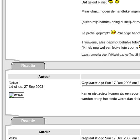
Dat geloof ik niet!
Maar uhm...mogen de handtekeningen ie
(alleen mijn handtekening duidelijker
Je profiel gepimpt?
Prachtige handt
Trouwens, alles gepimpt behalve foto?
(Ik heb nog wel een leuke foto voor je
Laatst bewerkt door Prikkeldraad op Tue 28
Reactie
Auteur
DeKat
Geplaatst op:
Sun 17 Dec 2006 om 1
Lid sinds: 27 Sep 2003
kan er niet zoiets komen als een soort 
worden en op het einde wordt dan de
Reactie
Auteur
Valko
Geplaatst op:
Sun 17 Dec 2006 om 1