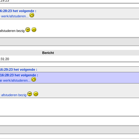
:29:23
6:28:23 het volgende :
je werk/afstuderen...
 afstuderen bezig
Bericht
:31:20
16:29:23 het volgende :
 16:28:23 het volgende :
 je werk/afstuderen...
t afstuderen bezig