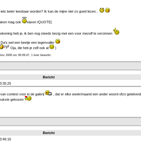
ts beter leesbaar worden? Ik kan de mijne niet zo goed lezen...
 maken mag ook
slaver:/QUOTE]
ekening heb je, ik ben nog steeds bezig met een voor mezelf te verzinnen
 Da's wel een beetje een tegenvaller
Oja, die heb je zelf ook al
)
 Nov 2006 om 09:09:47, 1 keer bewerkt.
Bericht
3:35:25
van contest voor in de galerij
, dat er elke week/maand een ander woord ofzo geteken
 leukste gekozen
Bericht
3:46:16