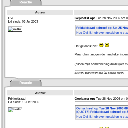
Reactie
Auteur
Ovi
Geplaatst op:
Tue 28 Nov 2006 om 0
Lid sinds: 03 Jul 2003
Prikkeldraad schreef op Sat 25 No
Nou Ovi, ik heb even geteld en je staa
Dat geloof ik niet!
Maar uhm...mogen de handtekeningen ie
(alleen mijn handtekening duidelijker
iSketch: Binnenkort ook úw sociale leven!
Reactie
Auteur
Prikkeldraad
Geplaatst op:
Tue 28 Nov 2006 om 0
Lid sinds: 16 Oct 2006
Ovi schreef op Tue 28 Nov 2006 08
[QUOTE]
Prikkeldraad schreef op 
Nou Ovi, ik heb even geteld en je staa