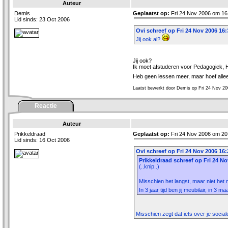
Auteur
Demis
Geplaatst op:
Fri 24 Nov 2006 om 16
Lid sinds: 23 Oct 2006
Ovi schreef op Fri 24 Nov 2006 16:
Jij ook al?
Jij ook?
Ik moet afstuderen voor Pedagogiek,
Heb geen lessen meer, maar hoef alle
Laatst bewerkt door Demis op Fri 24 Nov 20
Reactie
Auteur
Prikkeldraad
Geplaatst op:
Fri 24 Nov 2006 om 20
Lid sinds: 16 Oct 2006
Ovi schreef op Fri 24 Nov 2006 16:
Prikkeldraad schreef op Fri 24 No
(..knip..)
Misschien het langst, maar niet het
In 3 jaar tijd ben jij meubilair, in 3 
Misschien zegt dat iets over je social