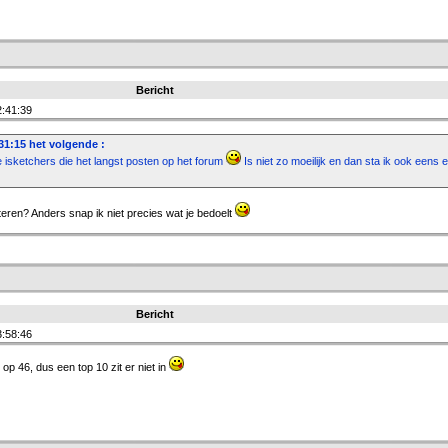
Bericht
:41:39
31:15 het volgende :
e isketchers die het langst posten op het forum
Is niet zo moeilijk en dan sta ik ook eens 
rteren? Anders snap ik niet precies wat je bedoelt
Bericht
:58:46
 op 46, dus een top 10 zit er niet in