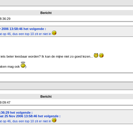
Bericht
8:36:29
v 2006 13:58:46 het volgende :
t op 46, dus een top 10 zit er niet in
ts beter leesbaar worden? Ik kan de mijne niet zo goed lezen...
 maken mag ook
)
Bericht
9:09:47
:36:29 het volgende :
Sat 25 Nov 2006 13:58:46 het volgende :
t op 46, dus een top 10 zit er niet in