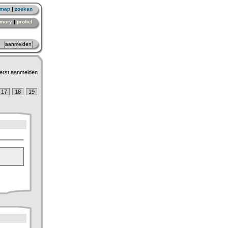
emap
|
zoeken
mory
|
profiel
erst aanmelden
17
18
19