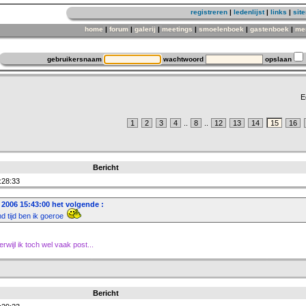
registreren
|
ledenlijst
|
links
|
sit
home
|
forum
|
galerij
|
meetings
|
smoelenboek
|
gastenboek
|
me
gebruikersnaam
wachtwoord
opslaan
E
1
2
3
4
..
8
..
12
13
14
15
16
Bericht
:28:33
 2006 15:43:00 het volgende :
and tijd ben ik goeroe
rwijl ik toch wel vaak post...
Bericht