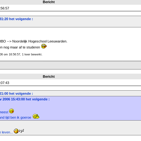
Bericht
:56:57
31:20 het volgende :
 HBO --> Noordelijk Hogeschool Leeuwarden.
en nog maar af te studeren
06 om 16:56:57, 1 keer bewerkt.
Bericht
:07:43
21:00 het volgende :
v 2006 15:43:00 het volgende :
 meest
maand tijd ben ik goeroe
e leven...