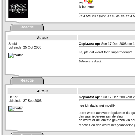
tof!
ik ben voor
It's a bird, it's a plane, it's a.. no, no, it's a b
Reactie
Auteur
Sheki
Geplaatst op:
Sun 17 Dec 2006 om 1
Lid sinds: 25 Oct 2005
Ja, pff, dat wordt toch supermoeilijk?
Believe is a doubt...
Reactie
Auteur
DeKat
Geplaatst op:
Sun 17 Dec 2006 om 2
Lid sinds: 27 Sep 2003
nee joh dat is niet moeilijk
eerst wordt een woord gekozen dat ge
dan gaat iedereen aan de slag
en wordt er de leukste gekozen via een 
reacties en dan wordt het gemiddelde