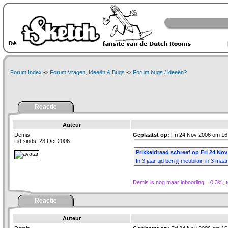
Forum Index
->
Forum Vragen, Ideeën & Bugs
->
Forum bugs / ideeën?
Reactie
Auteur
Demis
Geplaatst op:
Fri 24 Nov 2006 om 16
Lid sinds: 23 Oct 2006
Prikkeldraad schreef op Fri 24 Nov
In 3 jaar tijd ben jij meubilair, in 3 ma
Demis is nog maar inboorling = 0,3%, te
Reactie
Auteur